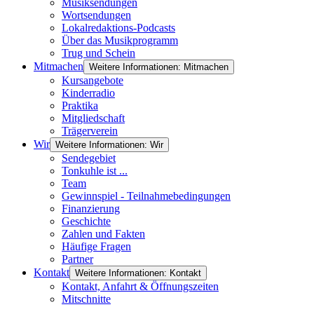
Musiksendungen
Wortsendungen
Lokalredaktions-Podcasts
Über das Musikprogramm
Trug und Schein
Mitmachen
Weitere Informationen: Mitmachen
Kursangebote
Kinderradio
Praktika
Mitgliedschaft
Trägerverein
Wir
Weitere Informationen: Wir
Sendegebiet
Tonkuhle ist ...
Team
Gewinnspiel - Teilnahmebedingungen
Finanzierung
Geschichte
Zahlen und Fakten
Häufige Fragen
Partner
Kontakt
Weitere Informationen: Kontakt
Kontakt, Anfahrt & Öffnungszeiten
Mitschnitte