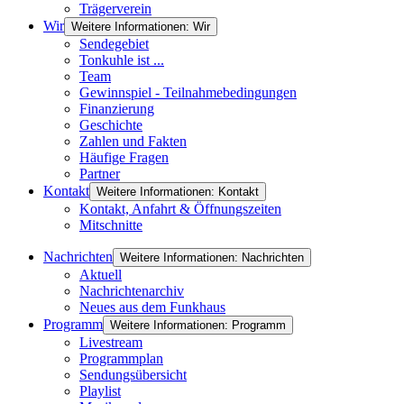
Trägerverein
Wir
Weitere Informationen: Wir
Sendegebiet
Tonkuhle ist ...
Team
Gewinnspiel - Teilnahmebedingungen
Finanzierung
Geschichte
Zahlen und Fakten
Häufige Fragen
Partner
Kontakt
Weitere Informationen: Kontakt
Kontakt, Anfahrt & Öffnungszeiten
Mitschnitte
Nachrichten
Weitere Informationen: Nachrichten
Aktuell
Nachrichtenarchiv
Neues aus dem Funkhaus
Programm
Weitere Informationen: Programm
Livestream
Programmplan
Sendungsübersicht
Playlist