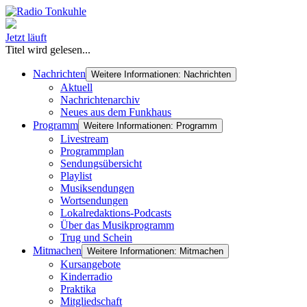
Jetzt läuft
Titel wird gelesen...
Nachrichten
Weitere Informationen: Nachrichten
Aktuell
Nachrichtenarchiv
Neues aus dem Funkhaus
Programm
Weitere Informationen: Programm
Livestream
Programmplan
Sendungsübersicht
Playlist
Musiksendungen
Wortsendungen
Lokalredaktions-Podcasts
Über das Musikprogramm
Trug und Schein
Mitmachen
Weitere Informationen: Mitmachen
Kursangebote
Kinderradio
Praktika
Mitgliedschaft