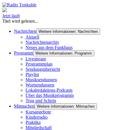
Jetzt läuft
Titel wird gelesen...
Nachrichten
Weitere Informationen: Nachrichten
Aktuell
Nachrichtenarchiv
Neues aus dem Funkhaus
Programm
Weitere Informationen: Programm
Livestream
Programmplan
Sendungsübersicht
Playlist
Musiksendungen
Wortsendungen
Lokalredaktions-Podcasts
Über das Musikprogramm
Trug und Schein
Mitmachen
Weitere Informationen: Mitmachen
Kursangebote
Kinderradio
Praktika
Mitgliedschaft