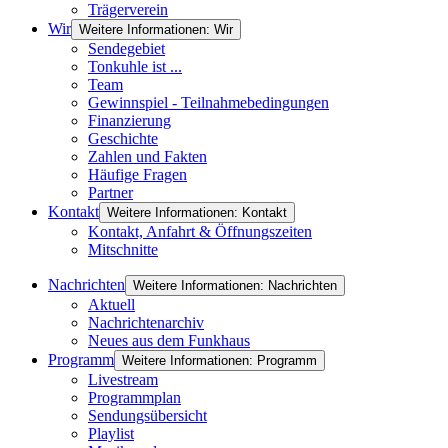
Trägerverein
Wir
Weitere Informationen: Wir
Sendegebiet
Tonkuhle ist ...
Team
Gewinnspiel - Teilnahmebedingungen
Finanzierung
Geschichte
Zahlen und Fakten
Häufige Fragen
Partner
Kontakt
Weitere Informationen: Kontakt
Kontakt, Anfahrt & Öffnungszeiten
Mitschnitte
Nachrichten
Weitere Informationen: Nachrichten
Aktuell
Nachrichtenarchiv
Neues aus dem Funkhaus
Programm
Weitere Informationen: Programm
Livestream
Programmplan
Sendungsübersicht
Playlist