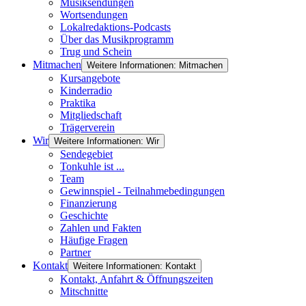
Musiksendungen
Wortsendungen
Lokalredaktions-Podcasts
Über das Musikprogramm
Trug und Schein
Mitmachen
Weitere Informationen: Mitmachen
Kursangebote
Kinderradio
Praktika
Mitgliedschaft
Trägerverein
Wir
Weitere Informationen: Wir
Sendegebiet
Tonkuhle ist ...
Team
Gewinnspiel - Teilnahmebedingungen
Finanzierung
Geschichte
Zahlen und Fakten
Häufige Fragen
Partner
Kontakt
Weitere Informationen: Kontakt
Kontakt, Anfahrt & Öffnungszeiten
Mitschnitte