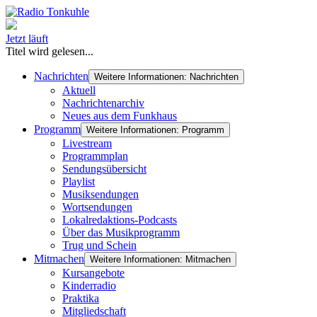
Jetzt läuft
Titel wird gelesen...
Nachrichten
Weitere Informationen: Nachrichten
Aktuell
Nachrichtenarchiv
Neues aus dem Funkhaus
Programm
Weitere Informationen: Programm
Livestream
Programmplan
Sendungsübersicht
Playlist
Musiksendungen
Wortsendungen
Lokalredaktions-Podcasts
Über das Musikprogramm
Trug und Schein
Mitmachen
Weitere Informationen: Mitmachen
Kursangebote
Kinderradio
Praktika
Mitgliedschaft