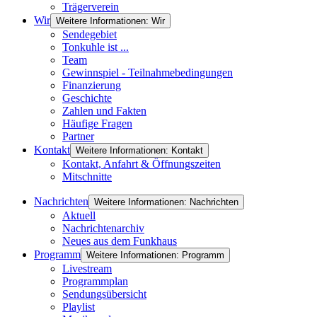
Trägerverein
Wir
Weitere Informationen: Wir
Sendegebiet
Tonkuhle ist ...
Team
Gewinnspiel - Teilnahmebedingungen
Finanzierung
Geschichte
Zahlen und Fakten
Häufige Fragen
Partner
Kontakt
Weitere Informationen: Kontakt
Kontakt, Anfahrt & Öffnungszeiten
Mitschnitte
Nachrichten
Weitere Informationen: Nachrichten
Aktuell
Nachrichtenarchiv
Neues aus dem Funkhaus
Programm
Weitere Informationen: Programm
Livestream
Programmplan
Sendungsübersicht
Playlist