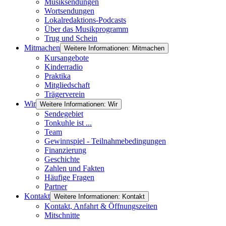
Musiksendungen
Wortsendungen
Lokalredaktions-Podcasts
Über das Musikprogramm
Trug und Schein
Mitmachen
Weitere Informationen: Mitmachen
Kursangebote
Kinderradio
Praktika
Mitgliedschaft
Trägerverein
Wir
Weitere Informationen: Wir
Sendegebiet
Tonkuhle ist ...
Team
Gewinnspiel - Teilnahmebedingungen
Finanzierung
Geschichte
Zahlen und Fakten
Häufige Fragen
Partner
Kontakt
Weitere Informationen: Kontakt
Kontakt, Anfahrt & Öffnungszeiten
Mitschnitte