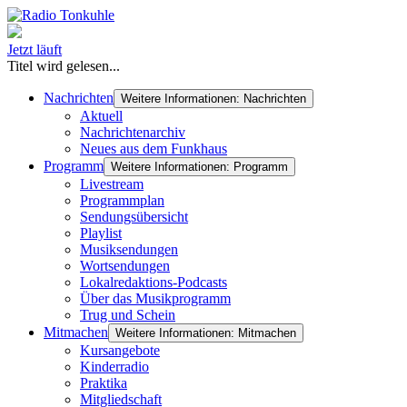
Jetzt läuft
Titel wird gelesen...
Nachrichten
Weitere Informationen: Nachrichten
Aktuell
Nachrichtenarchiv
Neues aus dem Funkhaus
Programm
Weitere Informationen: Programm
Livestream
Programmplan
Sendungsübersicht
Playlist
Musiksendungen
Wortsendungen
Lokalredaktions-Podcasts
Über das Musikprogramm
Trug und Schein
Mitmachen
Weitere Informationen: Mitmachen
Kursangebote
Kinderradio
Praktika
Mitgliedschaft