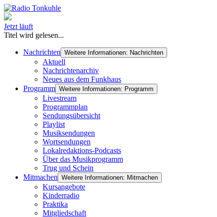
Jetzt läuft
Titel wird gelesen...
Nachrichten
Weitere Informationen: Nachrichten
Aktuell
Nachrichtenarchiv
Neues aus dem Funkhaus
Programm
Weitere Informationen: Programm
Livestream
Programmplan
Sendungsübersicht
Playlist
Musiksendungen
Wortsendungen
Lokalredaktions-Podcasts
Über das Musikprogramm
Trug und Schein
Mitmachen
Weitere Informationen: Mitmachen
Kursangebote
Kinderradio
Praktika
Mitgliedschaft