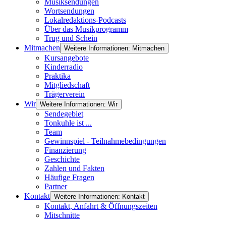
Musiksendungen
Wortsendungen
Lokalredaktions-Podcasts
Über das Musikprogramm
Trug und Schein
Mitmachen
Weitere Informationen: Mitmachen
Kursangebote
Kinderradio
Praktika
Mitgliedschaft
Trägerverein
Wir
Weitere Informationen: Wir
Sendegebiet
Tonkuhle ist ...
Team
Gewinnspiel - Teilnahmebedingungen
Finanzierung
Geschichte
Zahlen und Fakten
Häufige Fragen
Partner
Kontakt
Weitere Informationen: Kontakt
Kontakt, Anfahrt & Öffnungszeiten
Mitschnitte