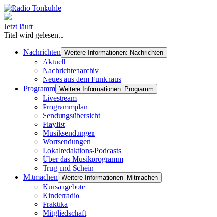
Jetzt läuft
Titel wird gelesen...
Nachrichten
Weitere Informationen: Nachrichten
Aktuell
Nachrichtenarchiv
Neues aus dem Funkhaus
Programm
Weitere Informationen: Programm
Livestream
Programmplan
Sendungsübersicht
Playlist
Musiksendungen
Wortsendungen
Lokalredaktions-Podcasts
Über das Musikprogramm
Trug und Schein
Mitmachen
Weitere Informationen: Mitmachen
Kursangebote
Kinderradio
Praktika
Mitgliedschaft