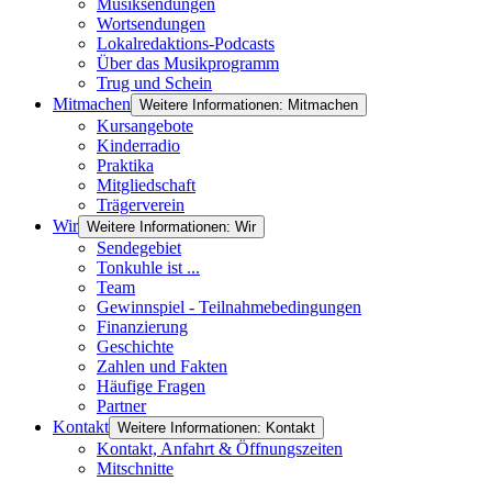
Musiksendungen
Wortsendungen
Lokalredaktions-Podcasts
Über das Musikprogramm
Trug und Schein
Mitmachen
Weitere Informationen: Mitmachen
Kursangebote
Kinderradio
Praktika
Mitgliedschaft
Trägerverein
Wir
Weitere Informationen: Wir
Sendegebiet
Tonkuhle ist ...
Team
Gewinnspiel - Teilnahmebedingungen
Finanzierung
Geschichte
Zahlen und Fakten
Häufige Fragen
Partner
Kontakt
Weitere Informationen: Kontakt
Kontakt, Anfahrt & Öffnungszeiten
Mitschnitte