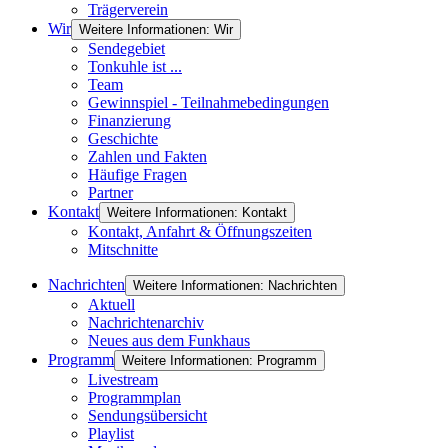
Trägerverein
Wir
Weitere Informationen: Wir
Sendegebiet
Tonkuhle ist ...
Team
Gewinnspiel - Teilnahmebedingungen
Finanzierung
Geschichte
Zahlen und Fakten
Häufige Fragen
Partner
Kontakt
Weitere Informationen: Kontakt
Kontakt, Anfahrt & Öffnungszeiten
Mitschnitte
Nachrichten
Weitere Informationen: Nachrichten
Aktuell
Nachrichtenarchiv
Neues aus dem Funkhaus
Programm
Weitere Informationen: Programm
Livestream
Programmplan
Sendungsübersicht
Playlist