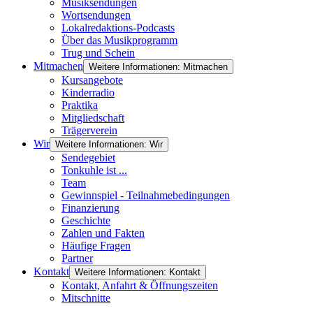
Musiksendungen
Wortsendungen
Lokalredaktions-Podcasts
Über das Musikprogramm
Trug und Schein
Mitmachen
Weitere Informationen: Mitmachen
Kursangebote
Kinderradio
Praktika
Mitgliedschaft
Trägerverein
Wir
Weitere Informationen: Wir
Sendegebiet
Tonkuhle ist ...
Team
Gewinnspiel - Teilnahmebedingungen
Finanzierung
Geschichte
Zahlen und Fakten
Häufige Fragen
Partner
Kontakt
Weitere Informationen: Kontakt
Kontakt, Anfahrt & Öffnungszeiten
Mitschnitte