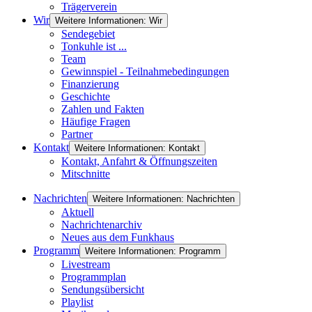
Trägerverein
Wir
Weitere Informationen: Wir
Sendegebiet
Tonkuhle ist ...
Team
Gewinnspiel - Teilnahmebedingungen
Finanzierung
Geschichte
Zahlen und Fakten
Häufige Fragen
Partner
Kontakt
Weitere Informationen: Kontakt
Kontakt, Anfahrt & Öffnungszeiten
Mitschnitte
Nachrichten
Weitere Informationen: Nachrichten
Aktuell
Nachrichtenarchiv
Neues aus dem Funkhaus
Programm
Weitere Informationen: Programm
Livestream
Programmplan
Sendungsübersicht
Playlist