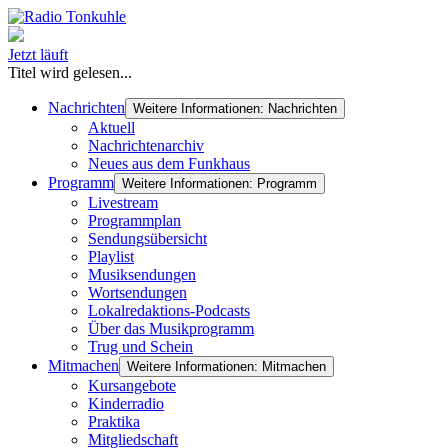
Jetzt läuft
Titel wird gelesen...
Nachrichten
Weitere Informationen: Nachrichten
Aktuell
Nachrichtenarchiv
Neues aus dem Funkhaus
Programm
Weitere Informationen: Programm
Livestream
Programmplan
Sendungsübersicht
Playlist
Musiksendungen
Wortsendungen
Lokalredaktions-Podcasts
Über das Musikprogramm
Trug und Schein
Mitmachen
Weitere Informationen: Mitmachen
Kursangebote
Kinderradio
Praktika
Mitgliedschaft