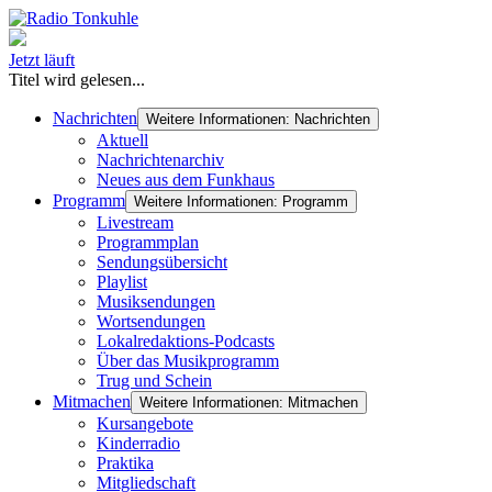
Jetzt läuft
Titel wird gelesen...
Nachrichten
Weitere Informationen: Nachrichten
Aktuell
Nachrichtenarchiv
Neues aus dem Funkhaus
Programm
Weitere Informationen: Programm
Livestream
Programmplan
Sendungsübersicht
Playlist
Musiksendungen
Wortsendungen
Lokalredaktions-Podcasts
Über das Musikprogramm
Trug und Schein
Mitmachen
Weitere Informationen: Mitmachen
Kursangebote
Kinderradio
Praktika
Mitgliedschaft