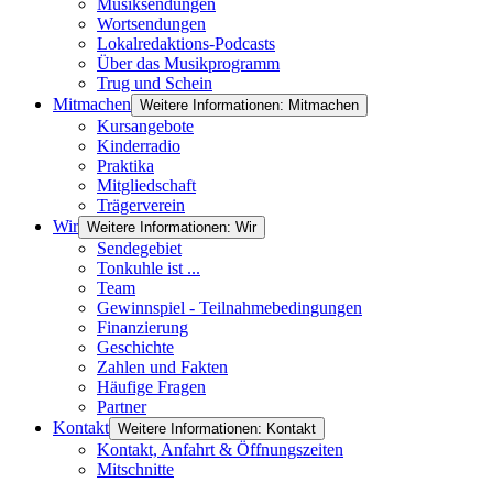
Musiksendungen
Wortsendungen
Lokalredaktions-Podcasts
Über das Musikprogramm
Trug und Schein
Mitmachen
Weitere Informationen: Mitmachen
Kursangebote
Kinderradio
Praktika
Mitgliedschaft
Trägerverein
Wir
Weitere Informationen: Wir
Sendegebiet
Tonkuhle ist ...
Team
Gewinnspiel - Teilnahmebedingungen
Finanzierung
Geschichte
Zahlen und Fakten
Häufige Fragen
Partner
Kontakt
Weitere Informationen: Kontakt
Kontakt, Anfahrt & Öffnungszeiten
Mitschnitte