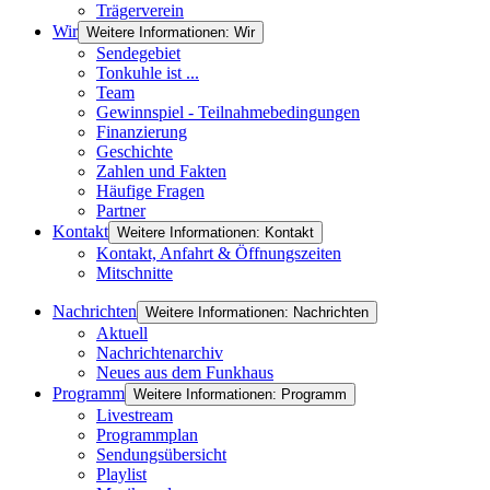
Trägerverein
Wir
Weitere Informationen: Wir
Sendegebiet
Tonkuhle ist ...
Team
Gewinnspiel - Teilnahmebedingungen
Finanzierung
Geschichte
Zahlen und Fakten
Häufige Fragen
Partner
Kontakt
Weitere Informationen: Kontakt
Kontakt, Anfahrt & Öffnungszeiten
Mitschnitte
Nachrichten
Weitere Informationen: Nachrichten
Aktuell
Nachrichtenarchiv
Neues aus dem Funkhaus
Programm
Weitere Informationen: Programm
Livestream
Programmplan
Sendungsübersicht
Playlist