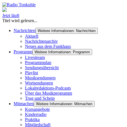
Jetzt läuft
Titel wird gelesen...
Nachrichten
Weitere Informationen: Nachrichten
Aktuell
Nachrichtenarchiv
Neues aus dem Funkhaus
Programm
Weitere Informationen: Programm
Livestream
Programmplan
Sendungsübersicht
Playlist
Musiksendungen
Wortsendungen
Lokalredaktions-Podcasts
Über das Musikprogramm
Trug und Schein
Mitmachen
Weitere Informationen: Mitmachen
Kursangebote
Kinderradio
Praktika
Mitgliedschaft