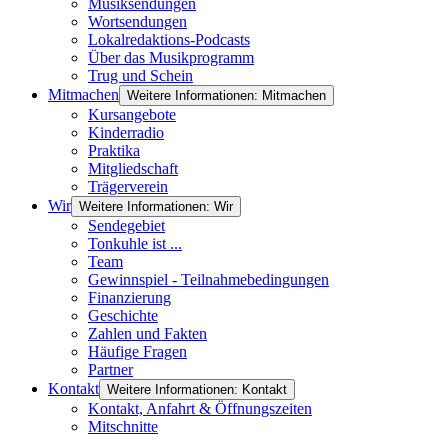
Musiksendungen
Wortsendungen
Lokalredaktions-Podcasts
Über das Musikprogramm
Trug und Schein
Mitmachen
Weitere Informationen: Mitmachen
Kursangebote
Kinderradio
Praktika
Mitgliedschaft
Trägerverein
Wir
Weitere Informationen: Wir
Sendegebiet
Tonkuhle ist ...
Team
Gewinnspiel - Teilnahmebedingungen
Finanzierung
Geschichte
Zahlen und Fakten
Häufige Fragen
Partner
Kontakt
Weitere Informationen: Kontakt
Kontakt, Anfahrt & Öffnungszeiten
Mitschnitte