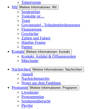
Trägerverein
Wir
Weitere Informationen: Wir
Sendegebiet
Tonkuhle ist ...
Team
Gewinnspiel - Teilnahmebedingungen
Finanzierung
Geschichte
Zahlen und Fakten
Häufige Fragen
Partner
Kontakt
Weitere Informationen: Kontakt
Kontakt, Anfahrt & Öffnungszeiten
Mitschnitte
Nachrichten
Weitere Informationen: Nachrichten
Aktuell
Nachrichtenarchiv
Neues aus dem Funkhaus
Programm
Weitere Informationen: Programm
Livestream
Programmplan
Sendungsübersicht
Playlist