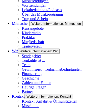
Musiksendungen
Wortsendungen
Lokalredaktions-Podcasts
Über das Musikprogramm
Trug und Schein
Mitmachen
Weitere Informationen: Mitmachen
Kursangebote
Kinderradio
Praktika
Mitgliedschaft
Trägerverein
Wir
Weitere Informationen: Wir
Sendegebiet
Tonkuhle ist ...
Team
Gewinnspiel - Teilnahmebedingungen
Finanzierung
Geschichte
Zahlen und Fakten
Häufige Fragen
Partner
Kontakt
Weitere Informationen: Kontakt
Kontakt, Anfahrt & Öffnungszeiten
Mitschnitte