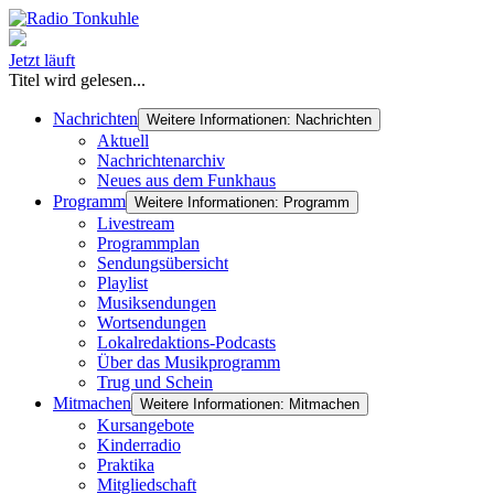
Jetzt läuft
Titel wird gelesen...
Nachrichten
Weitere Informationen: Nachrichten
Aktuell
Nachrichtenarchiv
Neues aus dem Funkhaus
Programm
Weitere Informationen: Programm
Livestream
Programmplan
Sendungsübersicht
Playlist
Musiksendungen
Wortsendungen
Lokalredaktions-Podcasts
Über das Musikprogramm
Trug und Schein
Mitmachen
Weitere Informationen: Mitmachen
Kursangebote
Kinderradio
Praktika
Mitgliedschaft