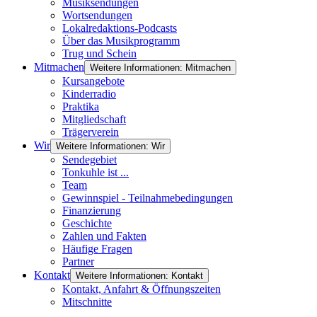
Musiksendungen
Wortsendungen
Lokalredaktions-Podcasts
Über das Musikprogramm
Trug und Schein
Mitmachen
Weitere Informationen: Mitmachen
Kursangebote
Kinderradio
Praktika
Mitgliedschaft
Trägerverein
Wir
Weitere Informationen: Wir
Sendegebiet
Tonkuhle ist ...
Team
Gewinnspiel - Teilnahmebedingungen
Finanzierung
Geschichte
Zahlen und Fakten
Häufige Fragen
Partner
Kontakt
Weitere Informationen: Kontakt
Kontakt, Anfahrt & Öffnungszeiten
Mitschnitte