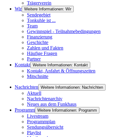
Trägerverein
Wir
Weitere Informationen: Wir
Sendegebiet
Tonkuhle ist ...
Team
Gewinnspiel - Teilnahmebedingungen
Finanzierung
Geschichte
Zahlen und Fakten
Häufige Fragen
Partner
Kontakt
Weitere Informationen: Kontakt
Kontakt, Anfahrt & Öffnungszeiten
Mitschnitte
Nachrichten
Weitere Informationen: Nachrichten
Aktuell
Nachrichtenarchiv
Neues aus dem Funkhaus
Programm
Weitere Informationen: Programm
Livestream
Programmplan
Sendungsübersicht
Playlist