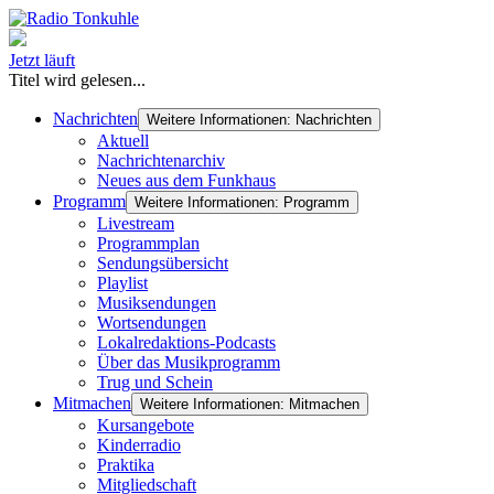
Jetzt läuft
Titel wird gelesen...
Nachrichten
Weitere Informationen: Nachrichten
Aktuell
Nachrichtenarchiv
Neues aus dem Funkhaus
Programm
Weitere Informationen: Programm
Livestream
Programmplan
Sendungsübersicht
Playlist
Musiksendungen
Wortsendungen
Lokalredaktions-Podcasts
Über das Musikprogramm
Trug und Schein
Mitmachen
Weitere Informationen: Mitmachen
Kursangebote
Kinderradio
Praktika
Mitgliedschaft