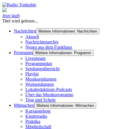
Jetzt läuft
Titel wird gelesen...
Nachrichten
Weitere Informationen: Nachrichten
Aktuell
Nachrichtenarchiv
Neues aus dem Funkhaus
Programm
Weitere Informationen: Programm
Livestream
Programmplan
Sendungsübersicht
Playlist
Musiksendungen
Wortsendungen
Lokalredaktions-Podcasts
Über das Musikprogramm
Trug und Schein
Mitmachen
Weitere Informationen: Mitmachen
Kursangebote
Kinderradio
Praktika
Mitgliedschaft