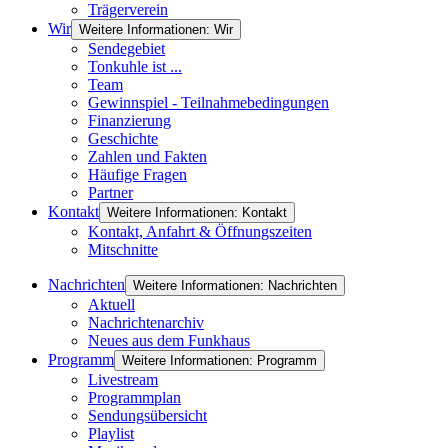
Trägerverein
Wir
Weitere Informationen: Wir
Sendegebiet
Tonkuhle ist ...
Team
Gewinnspiel - Teilnahmebedingungen
Finanzierung
Geschichte
Zahlen und Fakten
Häufige Fragen
Partner
Kontakt
Weitere Informationen: Kontakt
Kontakt, Anfahrt & Öffnungszeiten
Mitschnitte
Nachrichten
Weitere Informationen: Nachrichten
Aktuell
Nachrichtenarchiv
Neues aus dem Funkhaus
Programm
Weitere Informationen: Programm
Livestream
Programmplan
Sendungsübersicht
Playlist