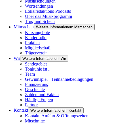
Musiksendungen
Wortsendungen
Lokalredaktions-Podcasts
Über das Musikprogramm
Trug und Schein
Mitmachen
Weitere Informationen: Mitmachen
Kursangebote
Kinderradio
Praktika
Mitgliedschaft
Trägerverein
Wir
Weitere Informationen: Wir
Sendegebiet
Tonkuhle ist ...
Team
Gewinnspiel - Teilnahmebedingungen
Finanzierung
Geschichte
Zahlen und Fakten
Häufige Fragen
Partner
Kontakt
Weitere Informationen: Kontakt
Kontakt, Anfahrt & Öffnungszeiten
Mitschnitte