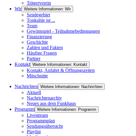
Trägerverein
Wir
Weitere Informationen: Wir
Sendegebiet
Tonkuhle ist ...
Team
Gewinnspiel - Teilnahmebedingungen
Finanzierung
Geschichte
Zahlen und Fakten
Häufige Fragen
Partner
Kontakt
Weitere Informationen: Kontakt
Kontakt, Anfahrt & Öffnungszeiten
Mitschnitte
Nachrichten
Weitere Informationen: Nachrichten
Aktuell
Nachrichtenarchiv
Neues aus dem Funkhaus
Programm
Weitere Informationen: Programm
Livestream
Programmplan
Sendungsübersicht
Playlist