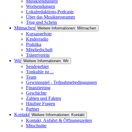
Musiksendungen
Wortsendungen
Lokalredaktions-Podcasts
Über das Musikprogramm
Trug und Schein
Mitmachen
Weitere Informationen: Mitmachen
Kursangebote
Kinderradio
Praktika
Mitgliedschaft
Trägerverein
Wir
Weitere Informationen: Wir
Sendegebiet
Tonkuhle ist ...
Team
Gewinnspiel - Teilnahmebedingungen
Finanzierung
Geschichte
Zahlen und Fakten
Häufige Fragen
Partner
Kontakt
Weitere Informationen: Kontakt
Kontakt, Anfahrt & Öffnungszeiten
Mitschnitte