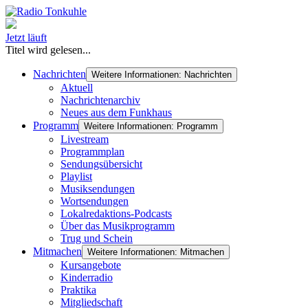
Jetzt läuft
Titel wird gelesen...
Nachrichten
Weitere Informationen: Nachrichten
Aktuell
Nachrichtenarchiv
Neues aus dem Funkhaus
Programm
Weitere Informationen: Programm
Livestream
Programmplan
Sendungsübersicht
Playlist
Musiksendungen
Wortsendungen
Lokalredaktions-Podcasts
Über das Musikprogramm
Trug und Schein
Mitmachen
Weitere Informationen: Mitmachen
Kursangebote
Kinderradio
Praktika
Mitgliedschaft