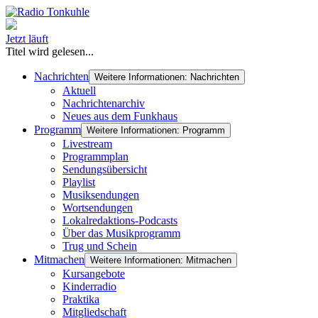
Jetzt läuft
Titel wird gelesen...
Nachrichten
Weitere Informationen: Nachrichten
Aktuell
Nachrichtenarchiv
Neues aus dem Funkhaus
Programm
Weitere Informationen: Programm
Livestream
Programmplan
Sendungsübersicht
Playlist
Musiksendungen
Wortsendungen
Lokalredaktions-Podcasts
Über das Musikprogramm
Trug und Schein
Mitmachen
Weitere Informationen: Mitmachen
Kursangebote
Kinderradio
Praktika
Mitgliedschaft