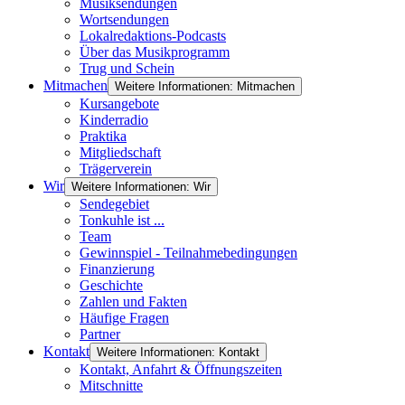
Musiksendungen
Wortsendungen
Lokalredaktions-Podcasts
Über das Musikprogramm
Trug und Schein
Mitmachen
Weitere Informationen: Mitmachen
Kursangebote
Kinderradio
Praktika
Mitgliedschaft
Trägerverein
Wir
Weitere Informationen: Wir
Sendegebiet
Tonkuhle ist ...
Team
Gewinnspiel - Teilnahmebedingungen
Finanzierung
Geschichte
Zahlen und Fakten
Häufige Fragen
Partner
Kontakt
Weitere Informationen: Kontakt
Kontakt, Anfahrt & Öffnungszeiten
Mitschnitte