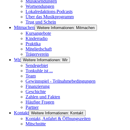
Musiksendungen
Wortsendungen
Lokalredaktions-Podcasts
Über das Musikprogramm
Trug und Schein
Mitmachen
Weitere Informationen: Mitmachen
Kursangebote
Kinderradio
Praktika
Mitgliedschaft
Trägerverein
Wir
Weitere Informationen: Wir
Sendegebiet
Tonkuhle ist ...
Team
Gewinnspiel - Teilnahmebedingungen
Finanzierung
Geschichte
Zahlen und Fakten
Häufige Fragen
Partner
Kontakt
Weitere Informationen: Kontakt
Kontakt, Anfahrt & Öffnungszeiten
Mitschnitte