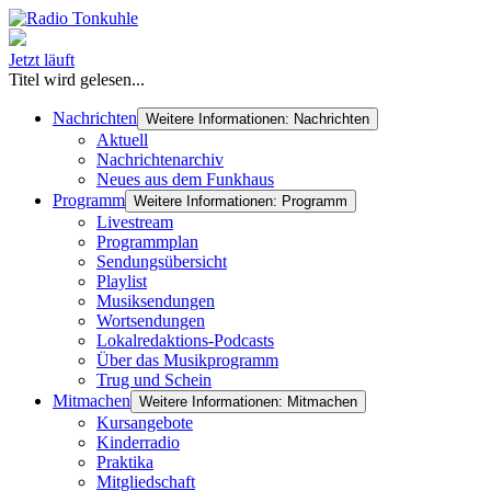
Jetzt läuft
Titel wird gelesen...
Nachrichten
Weitere Informationen: Nachrichten
Aktuell
Nachrichtenarchiv
Neues aus dem Funkhaus
Programm
Weitere Informationen: Programm
Livestream
Programmplan
Sendungsübersicht
Playlist
Musiksendungen
Wortsendungen
Lokalredaktions-Podcasts
Über das Musikprogramm
Trug und Schein
Mitmachen
Weitere Informationen: Mitmachen
Kursangebote
Kinderradio
Praktika
Mitgliedschaft