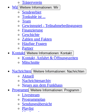
Trägerverein
Wir
Weitere Informationen: Wir
Sendegebiet
Tonkuhle ist ...
Team
Gewinnspiel - Teilnahmebedingungen
Finanzierung
Geschichte
Zahlen und Fakten
Häufige Fragen
Partner
Kontakt
Weitere Informationen: Kontakt
Kontakt, Anfahrt & Öffnungszeiten
Mitschnitte
Nachrichten
Weitere Informationen: Nachrichten
Aktuell
Nachrichtenarchiv
Neues aus dem Funkhaus
Programm
Weitere Informationen: Programm
Livestream
Programmplan
Sendungsübersicht
Playlist