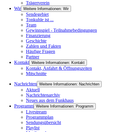
Trägerverein
Wir
Weitere Informationen: Wir
Sendegebiet
Tonkuhle ist ...
Team
Gewinnspiel - Teilnahmebedingungen
Finanzierung
Geschichte
Zahlen und Fakten
Häufige Fragen
Partner
Kontakt
Weitere Informationen: Kontakt
Kontakt, Anfahrt & Öffnungszeiten
Mitschnitte
Nachrichten
Weitere Informationen: Nachrichten
Aktuell
Nachrichtenarchiv
Neues aus dem Funkhaus
Programm
Weitere Informationen: Programm
Livestream
Programmplan
Sendungsübersicht
Playlist