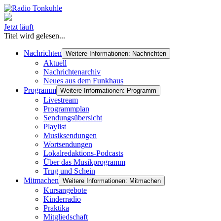
Jetzt läuft
Titel wird gelesen...
Nachrichten
Weitere Informationen: Nachrichten
Aktuell
Nachrichtenarchiv
Neues aus dem Funkhaus
Programm
Weitere Informationen: Programm
Livestream
Programmplan
Sendungsübersicht
Playlist
Musiksendungen
Wortsendungen
Lokalredaktions-Podcasts
Über das Musikprogramm
Trug und Schein
Mitmachen
Weitere Informationen: Mitmachen
Kursangebote
Kinderradio
Praktika
Mitgliedschaft