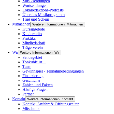
Musiksendungen
Wortsendungen
Lokalredaktions-Podcasts
Über das Musikprogramm
Trug und Schein
Mitmachen
Weitere Informationen: Mitmachen
Kursangebote
Kinderradio
Praktika
Mitgliedschaft
Trägerverein
Wir
Weitere Informationen: Wir
Sendegebiet
Tonkuhle ist ...
Team
Gewinnspiel - Teilnahmebedingungen
Finanzierung
Geschichte
Zahlen und Fakten
Häufige Fragen
Partner
Kontakt
Weitere Informationen: Kontakt
Kontakt, Anfahrt & Öffnungszeiten
Mitschnitte