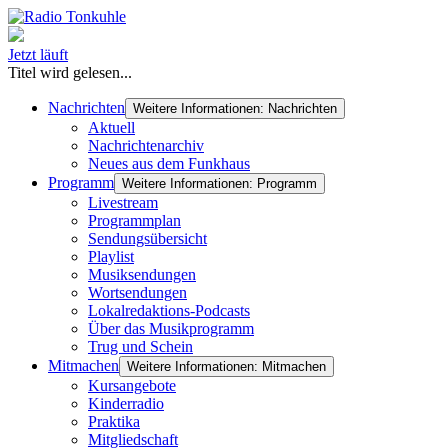
Jetzt läuft
Titel wird gelesen...
Nachrichten
Weitere Informationen: Nachrichten
Aktuell
Nachrichtenarchiv
Neues aus dem Funkhaus
Programm
Weitere Informationen: Programm
Livestream
Programmplan
Sendungsübersicht
Playlist
Musiksendungen
Wortsendungen
Lokalredaktions-Podcasts
Über das Musikprogramm
Trug und Schein
Mitmachen
Weitere Informationen: Mitmachen
Kursangebote
Kinderradio
Praktika
Mitgliedschaft