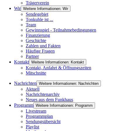
Trägerverein
Wir
Weitere Informationen: Wir
Sendegebiet
Tonkuhle ist ...
Team
Gewinnspiel - Teilnahmebedingungen
Finanzierung
Geschichte
Zahlen und Fakten
Häufige Fragen
Partner
Kontakt
Weitere Informationen: Kontakt
Kontakt, Anfahrt & Öffnungszeiten
Mitschnitte
Nachrichten
Weitere Informationen: Nachrichten
Aktuell
Nachrichtenarchiv
Neues aus dem Funkhaus
Programm
Weitere Informationen: Programm
Livestream
Programmplan
Sendungsübersicht
Playlist