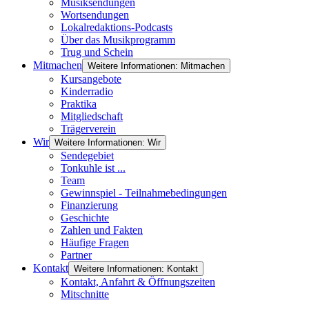
Musiksendungen
Wortsendungen
Lokalredaktions-Podcasts
Über das Musikprogramm
Trug und Schein
Mitmachen
Weitere Informationen: Mitmachen
Kursangebote
Kinderradio
Praktika
Mitgliedschaft
Trägerverein
Wir
Weitere Informationen: Wir
Sendegebiet
Tonkuhle ist ...
Team
Gewinnspiel - Teilnahmebedingungen
Finanzierung
Geschichte
Zahlen und Fakten
Häufige Fragen
Partner
Kontakt
Weitere Informationen: Kontakt
Kontakt, Anfahrt & Öffnungszeiten
Mitschnitte