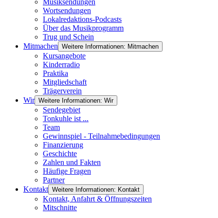
Musiksendungen
Wortsendungen
Lokalredaktions-Podcasts
Über das Musikprogramm
Trug und Schein
Mitmachen
Weitere Informationen: Mitmachen
Kursangebote
Kinderradio
Praktika
Mitgliedschaft
Trägerverein
Wir
Weitere Informationen: Wir
Sendegebiet
Tonkuhle ist ...
Team
Gewinnspiel - Teilnahmebedingungen
Finanzierung
Geschichte
Zahlen und Fakten
Häufige Fragen
Partner
Kontakt
Weitere Informationen: Kontakt
Kontakt, Anfahrt & Öffnungszeiten
Mitschnitte