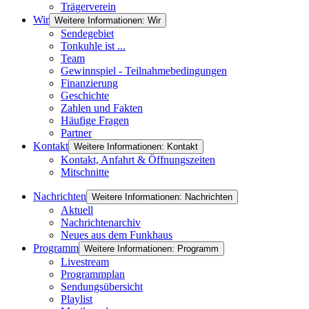
Trägerverein
Wir
Weitere Informationen: Wir
Sendegebiet
Tonkuhle ist ...
Team
Gewinnspiel - Teilnahmebedingungen
Finanzierung
Geschichte
Zahlen und Fakten
Häufige Fragen
Partner
Kontakt
Weitere Informationen: Kontakt
Kontakt, Anfahrt & Öffnungszeiten
Mitschnitte
Nachrichten
Weitere Informationen: Nachrichten
Aktuell
Nachrichtenarchiv
Neues aus dem Funkhaus
Programm
Weitere Informationen: Programm
Livestream
Programmplan
Sendungsübersicht
Playlist