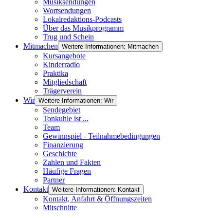
Musiksendungen
Wortsendungen
Lokalredaktions-Podcasts
Über das Musikprogramm
Trug und Schein
Mitmachen
Weitere Informationen: Mitmachen
Kursangebote
Kinderradio
Praktika
Mitgliedschaft
Trägerverein
Wir
Weitere Informationen: Wir
Sendegebiet
Tonkuhle ist ...
Team
Gewinnspiel - Teilnahmebedingungen
Finanzierung
Geschichte
Zahlen und Fakten
Häufige Fragen
Partner
Kontakt
Weitere Informationen: Kontakt
Kontakt, Anfahrt & Öffnungszeiten
Mitschnitte