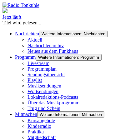
Jetzt läuft
Titel wird gelesen...
Nachrichten
Weitere Informationen: Nachrichten
Aktuell
Nachrichtenarchiv
Neues aus dem Funkhaus
Programm
Weitere Informationen: Programm
Livestream
Programmplan
Sendungsübersicht
Playlist
Musiksendungen
Wortsendungen
Lokalredaktions-Podcasts
Über das Musikprogramm
Trug und Schein
Mitmachen
Weitere Informationen: Mitmachen
Kursangebote
Kinderradio
Praktika
Mitgliedschaft