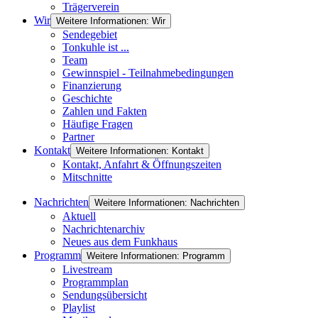
Trägerverein
Wir
Weitere Informationen: Wir
Sendegebiet
Tonkuhle ist ...
Team
Gewinnspiel - Teilnahmebedingungen
Finanzierung
Geschichte
Zahlen und Fakten
Häufige Fragen
Partner
Kontakt
Weitere Informationen: Kontakt
Kontakt, Anfahrt & Öffnungszeiten
Mitschnitte
Nachrichten
Weitere Informationen: Nachrichten
Aktuell
Nachrichtenarchiv
Neues aus dem Funkhaus
Programm
Weitere Informationen: Programm
Livestream
Programmplan
Sendungsübersicht
Playlist