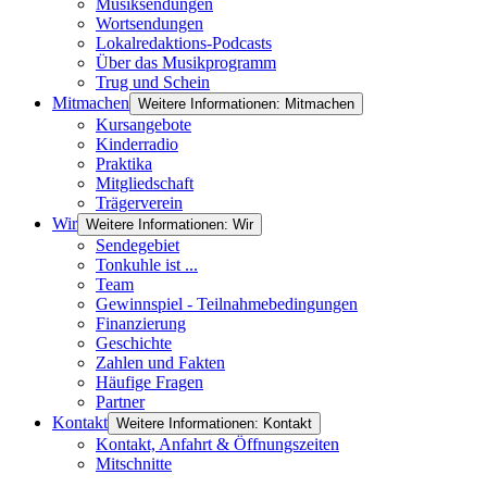
Musiksendungen
Wortsendungen
Lokalredaktions-Podcasts
Über das Musikprogramm
Trug und Schein
Mitmachen
Weitere Informationen: Mitmachen
Kursangebote
Kinderradio
Praktika
Mitgliedschaft
Trägerverein
Wir
Weitere Informationen: Wir
Sendegebiet
Tonkuhle ist ...
Team
Gewinnspiel - Teilnahmebedingungen
Finanzierung
Geschichte
Zahlen und Fakten
Häufige Fragen
Partner
Kontakt
Weitere Informationen: Kontakt
Kontakt, Anfahrt & Öffnungszeiten
Mitschnitte