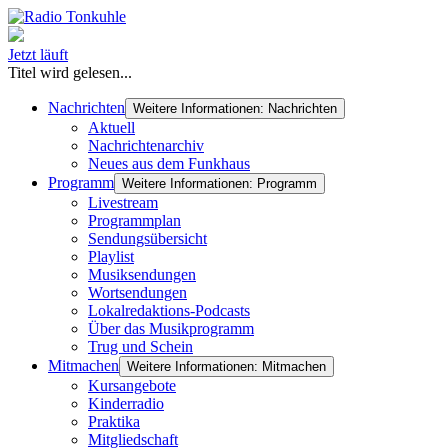
Jetzt läuft
Titel wird gelesen...
Nachrichten
Weitere Informationen: Nachrichten
Aktuell
Nachrichtenarchiv
Neues aus dem Funkhaus
Programm
Weitere Informationen: Programm
Livestream
Programmplan
Sendungsübersicht
Playlist
Musiksendungen
Wortsendungen
Lokalredaktions-Podcasts
Über das Musikprogramm
Trug und Schein
Mitmachen
Weitere Informationen: Mitmachen
Kursangebote
Kinderradio
Praktika
Mitgliedschaft