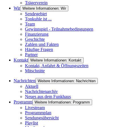
Trägerverein
Wir
Weitere Informationen: Wir
Sendegebiet
Tonkuhle ist ...
Team
Gewinnspiel - Teilnahmebedingungen
Finanzierung
Geschichte
Zahlen und Fakten
Häufige Fragen
Partner
Kontakt
Weitere Informationen: Kontakt
Kontakt, Anfahrt & Öffnungszeiten
Mitschnitte
Nachrichten
Weitere Informationen: Nachrichten
Aktuell
Nachrichtenarchiv
Neues aus dem Funkhaus
Programm
Weitere Informationen: Programm
Livestream
Programmplan
Sendungsübersicht
Playlist