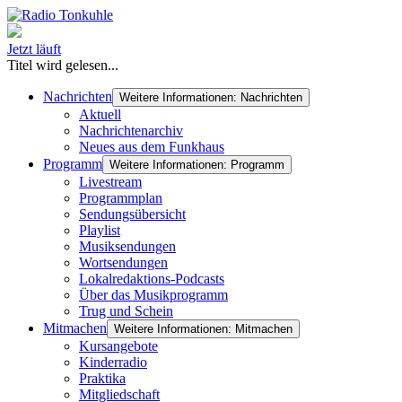
Jetzt läuft
Titel wird gelesen...
Nachrichten
Weitere Informationen: Nachrichten
Aktuell
Nachrichtenarchiv
Neues aus dem Funkhaus
Programm
Weitere Informationen: Programm
Livestream
Programmplan
Sendungsübersicht
Playlist
Musiksendungen
Wortsendungen
Lokalredaktions-Podcasts
Über das Musikprogramm
Trug und Schein
Mitmachen
Weitere Informationen: Mitmachen
Kursangebote
Kinderradio
Praktika
Mitgliedschaft