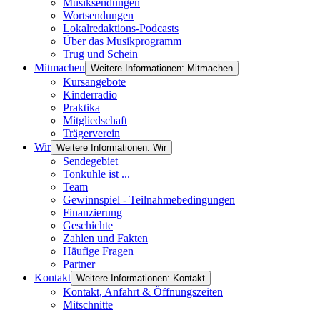
Musiksendungen
Wortsendungen
Lokalredaktions-Podcasts
Über das Musikprogramm
Trug und Schein
Mitmachen
Weitere Informationen: Mitmachen
Kursangebote
Kinderradio
Praktika
Mitgliedschaft
Trägerverein
Wir
Weitere Informationen: Wir
Sendegebiet
Tonkuhle ist ...
Team
Gewinnspiel - Teilnahmebedingungen
Finanzierung
Geschichte
Zahlen und Fakten
Häufige Fragen
Partner
Kontakt
Weitere Informationen: Kontakt
Kontakt, Anfahrt & Öffnungszeiten
Mitschnitte