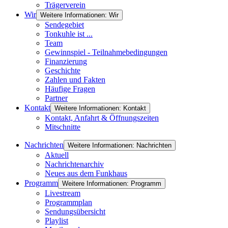
Trägerverein
Wir
Weitere Informationen: Wir
Sendegebiet
Tonkuhle ist ...
Team
Gewinnspiel - Teilnahmebedingungen
Finanzierung
Geschichte
Zahlen und Fakten
Häufige Fragen
Partner
Kontakt
Weitere Informationen: Kontakt
Kontakt, Anfahrt & Öffnungszeiten
Mitschnitte
Nachrichten
Weitere Informationen: Nachrichten
Aktuell
Nachrichtenarchiv
Neues aus dem Funkhaus
Programm
Weitere Informationen: Programm
Livestream
Programmplan
Sendungsübersicht
Playlist