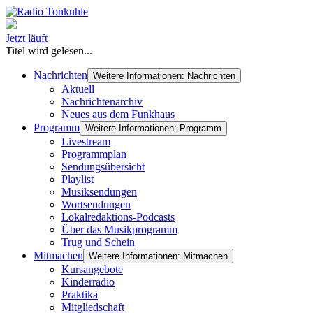
Jetzt läuft
Titel wird gelesen...
Nachrichten
Weitere Informationen: Nachrichten
Aktuell
Nachrichtenarchiv
Neues aus dem Funkhaus
Programm
Weitere Informationen: Programm
Livestream
Programmplan
Sendungsübersicht
Playlist
Musiksendungen
Wortsendungen
Lokalredaktions-Podcasts
Über das Musikprogramm
Trug und Schein
Mitmachen
Weitere Informationen: Mitmachen
Kursangebote
Kinderradio
Praktika
Mitgliedschaft