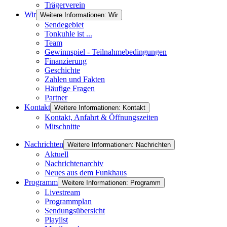
Trägerverein
Wir
Weitere Informationen: Wir
Sendegebiet
Tonkuhle ist ...
Team
Gewinnspiel - Teilnahmebedingungen
Finanzierung
Geschichte
Zahlen und Fakten
Häufige Fragen
Partner
Kontakt
Weitere Informationen: Kontakt
Kontakt, Anfahrt & Öffnungszeiten
Mitschnitte
Nachrichten
Weitere Informationen: Nachrichten
Aktuell
Nachrichtenarchiv
Neues aus dem Funkhaus
Programm
Weitere Informationen: Programm
Livestream
Programmplan
Sendungsübersicht
Playlist