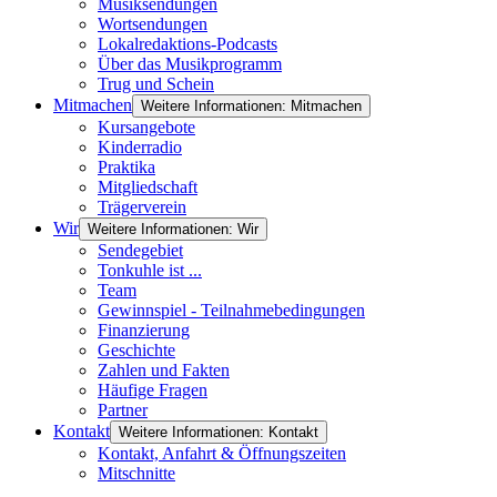
Musiksendungen
Wortsendungen
Lokalredaktions-Podcasts
Über das Musikprogramm
Trug und Schein
Mitmachen
Weitere Informationen: Mitmachen
Kursangebote
Kinderradio
Praktika
Mitgliedschaft
Trägerverein
Wir
Weitere Informationen: Wir
Sendegebiet
Tonkuhle ist ...
Team
Gewinnspiel - Teilnahmebedingungen
Finanzierung
Geschichte
Zahlen und Fakten
Häufige Fragen
Partner
Kontakt
Weitere Informationen: Kontakt
Kontakt, Anfahrt & Öffnungszeiten
Mitschnitte