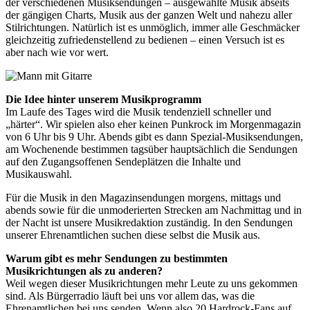
der verschiedenen Musiksendungen – ausgewählte Musik abseits
der gängigen Charts, Musik aus der ganzen Welt und nahezu aller
Stilrichtungen. Natürlich ist es unmöglich, immer alle Geschmäcker
gleichzeitig zufriedenstellend zu bedienen – einen Versuch ist es
aber nach wie vor wert.
Die Idee hinter unserem Musikprogramm
Im Laufe des Tages wird die Musik tendenziell schneller und
„härter“. Wir spielen also eher keinen Punkrock im Morgenmagazin
von 6 Uhr bis 9 Uhr. Abends gibt es dann Spezial-Musiksendungen,
am Wochenende bestimmen tagsüber hauptsächlich die Sendungen
auf den Zugangsoffenen Sendeplätzen die Inhalte und
Musikauswahl.
Für die Musik in den Magazinsendungen morgens, mittags und
abends sowie für die unmoderierten Strecken am Nachmittag und in
der Nacht ist unsere Musikredaktion zuständig. In den Sendungen
unserer Ehrenamtlichen suchen diese selbst die Musik aus.
Warum gibt es mehr Sendungen zu bestimmten
Musikrichtungen als zu anderen?
Weil wegen dieser Musikrichtungen mehr Leute zu uns gekommen
sind. Als Bürgerradio läuft bei uns vor allem das, was die
Ehrenamtlichen bei uns senden. Wenn also 20 Hardrock-Fans auf