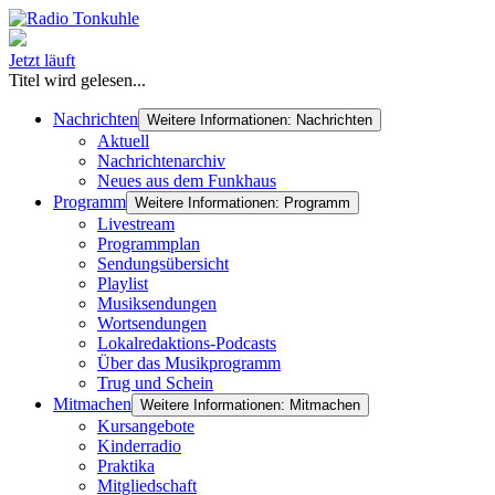
Jetzt läuft
Titel wird gelesen...
Nachrichten
Weitere Informationen: Nachrichten
Aktuell
Nachrichtenarchiv
Neues aus dem Funkhaus
Programm
Weitere Informationen: Programm
Livestream
Programmplan
Sendungsübersicht
Playlist
Musiksendungen
Wortsendungen
Lokalredaktions-Podcasts
Über das Musikprogramm
Trug und Schein
Mitmachen
Weitere Informationen: Mitmachen
Kursangebote
Kinderradio
Praktika
Mitgliedschaft