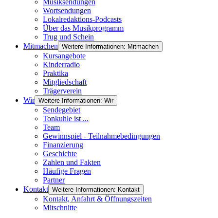
Musiksendungen
Wortsendungen
Lokalredaktions-Podcasts
Über das Musikprogramm
Trug und Schein
Mitmachen
Weitere Informationen: Mitmachen
Kursangebote
Kinderradio
Praktika
Mitgliedschaft
Trägerverein
Wir
Weitere Informationen: Wir
Sendegebiet
Tonkuhle ist ...
Team
Gewinnspiel - Teilnahmebedingungen
Finanzierung
Geschichte
Zahlen und Fakten
Häufige Fragen
Partner
Kontakt
Weitere Informationen: Kontakt
Kontakt, Anfahrt & Öffnungszeiten
Mitschnitte