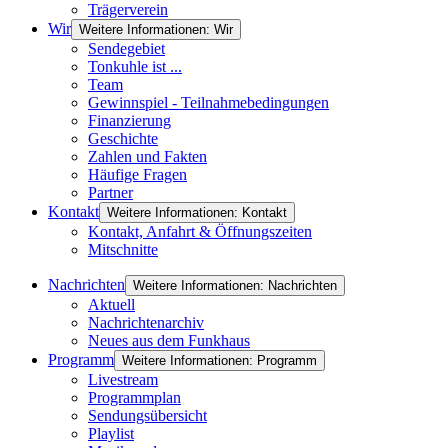
Trägerverein
Wir
Weitere Informationen: Wir
Sendegebiet
Tonkuhle ist ...
Team
Gewinnspiel - Teilnahmebedingungen
Finanzierung
Geschichte
Zahlen und Fakten
Häufige Fragen
Partner
Kontakt
Weitere Informationen: Kontakt
Kontakt, Anfahrt & Öffnungszeiten
Mitschnitte
Nachrichten
Weitere Informationen: Nachrichten
Aktuell
Nachrichtenarchiv
Neues aus dem Funkhaus
Programm
Weitere Informationen: Programm
Livestream
Programmplan
Sendungsübersicht
Playlist