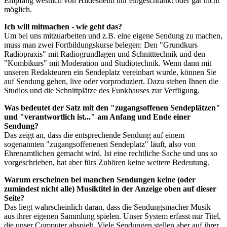
Empfang westlich von Hildesheim nur eingeschränkt oder gar nicht
möglich.
Ich will mitmachen - wie geht das?
Um bei uns mitzuarbeiten und z.B. eine eigene Sendung zu machen,
muss man zwei Fortbildungskurse belegen: Den "Grundkurs
Radiopraxis" mit Radiogrundlagen und Schnitttechnik und den
"Kombikurs" mit Moderation und Studiotechnik. Wenn dann mit
unseren Redakteuren ein Sendeplatz vereinbart wurde, können Sie
auf Sendung gehen, live oder vorproduziert. Dazu stehen Ihnen die
Studios und die Schnittplätze des Funkhauses zur Verfügung.
Was bedeutet der Satz mit den "zugangsoffenen Sendeplätzen"
und "verantwortlich ist..." am Anfang und Ende einer
Sendung?
Das zeigt an, dass die entsprechende Sendung auf einem
sogenannten "zugangsoffenenen Sendeplatz" läuft, also von
Ehrenamtlichen gemacht wird. Ist eine rechtliche Sache und uns so
vorgeschrieben, hat aber fürs Zuhören keine weitere Bedeutung.
Warum erscheinen bei manchen Sendungen keine (oder
zumindest nicht alle) Musiktitel in der Anzeige oben auf dieser
Seite?
Das liegt wahrscheinlich daran, dass die Sendungsmacher Musik
aus ihrer eigenen Sammlung spielen. Unser System erfasst nur Titel,
die unser Computer abspielt. Viele Sendungen stellen aber auf ihrer