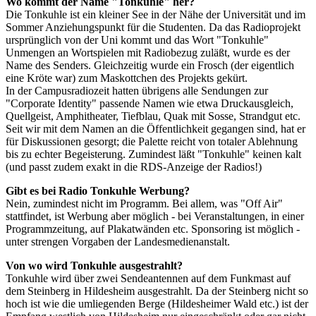
Wo kommt der Name "Tonkuhle" her?
Die Tonkuhle ist ein kleiner See in der Nähe der Universität und im
Sommer Anziehungspunkt für die Studenten. Da das Radioprojekt
ursprünglich von der Uni kommt und das Wort "Tonkuhle"
Unmengen an Wortspielen mit Radiobezug zuläßt, wurde es der
Name des Senders. Gleichzeitig wurde ein Frosch (der eigentlich
eine Kröte war) zum Maskottchen des Projekts gekürt.
In der Campusradiozeit hatten übrigens alle Sendungen zur
"Corporate Identity" passende Namen wie etwa Druckausgleich,
Quellgeist, Amphitheater, Tiefblau, Quak mit Sosse, Strandgut etc.
Seit wir mit dem Namen an die Öffentlichkeit gegangen sind, hat er
für Diskussionen gesorgt; die Palette reicht von totaler Ablehnung
bis zu echter Begeisterung. Zumindest läßt "Tonkuhle" keinen kalt
(und passt zudem exakt in die RDS-Anzeige der Radios!)
Gibt es bei Radio Tonkuhle Werbung?
Nein, zumindest nicht im Programm. Bei allem, was "Off Air"
stattfindet, ist Werbung aber möglich - bei Veranstaltungen, in einer
Programmzeitung, auf Plakatwänden etc. Sponsoring ist möglich -
unter strengen Vorgaben der Landesmedienanstalt.
Von wo wird Tonkuhle ausgestrahlt?
Tonkuhle wird über zwei Sendeantennen auf dem Funkmast auf
dem Steinberg in Hildesheim ausgestrahlt. Da der Steinberg nicht so
hoch ist wie die umliegenden Berge (Hildesheimer Wald etc.) ist der