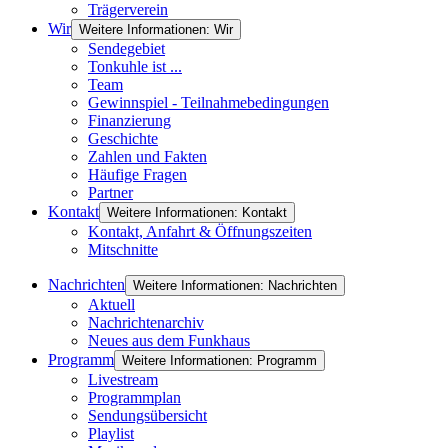
Trägerverein
Wir
Weitere Informationen: Wir
Sendegebiet
Tonkuhle ist ...
Team
Gewinnspiel - Teilnahmebedingungen
Finanzierung
Geschichte
Zahlen und Fakten
Häufige Fragen
Partner
Kontakt
Weitere Informationen: Kontakt
Kontakt, Anfahrt & Öffnungszeiten
Mitschnitte
Nachrichten
Weitere Informationen: Nachrichten
Aktuell
Nachrichtenarchiv
Neues aus dem Funkhaus
Programm
Weitere Informationen: Programm
Livestream
Programmplan
Sendungsübersicht
Playlist