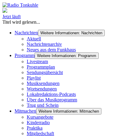
Jetzt läuft
Titel wird gelesen...
Nachrichten
Weitere Informationen: Nachrichten
Aktuell
Nachrichtenarchiv
Neues aus dem Funkhaus
Programm
Weitere Informationen: Programm
Livestream
Programmplan
Sendungsübersicht
Playlist
Musiksendungen
Wortsendungen
Lokalredaktions-Podcasts
Über das Musikprogramm
Trug und Schein
Mitmachen
Weitere Informationen: Mitmachen
Kursangebote
Kinderradio
Praktika
Mitgliedschaft