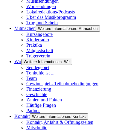
Musiksendungen
Wortsendungen
Lokalredaktions-Podcasts
Über das Musikprogramm
Trug und Schein
Mitmachen
Weitere Informationen: Mitmachen
Kursangebote
Kinderradio
Praktika
Mitgliedschaft
Trägerverein
Wir
Weitere Informationen: Wir
Sendegebiet
Tonkuhle ist ...
Team
Gewinnspiel - Teilnahmebedingungen
Finanzierung
Geschichte
Zahlen und Fakten
Häufige Fragen
Partner
Kontakt
Weitere Informationen: Kontakt
Kontakt, Anfahrt & Öffnungszeiten
Mitschnitte