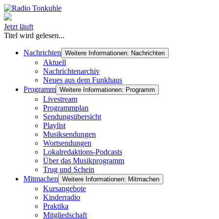
Jetzt läuft
Titel wird gelesen...
Nachrichten
Weitere Informationen: Nachrichten
Aktuell
Nachrichtenarchiv
Neues aus dem Funkhaus
Programm
Weitere Informationen: Programm
Livestream
Programmplan
Sendungsübersicht
Playlist
Musiksendungen
Wortsendungen
Lokalredaktions-Podcasts
Über das Musikprogramm
Trug und Schein
Mitmachen
Weitere Informationen: Mitmachen
Kursangebote
Kinderradio
Praktika
Mitgliedschaft