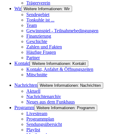
Trägerverein
Wir
Weitere Informationen: Wir
Sendegebiet
Tonkuhle ist ...
Team
Gewinnspiel - Teilnahmebedingungen
Finanzierung
Geschichte
Zahlen und Fakten
Häufige Fragen
Partner
Kontakt
Weitere Informationen: Kontakt
Kontakt, Anfahrt & Öffnungszeiten
Mitschnitte
Nachrichten
Weitere Informationen: Nachrichten
Aktuell
Nachrichtenarchiv
Neues aus dem Funkhaus
Programm
Weitere Informationen: Programm
Livestream
Programmplan
Sendungsübersicht
Playlist