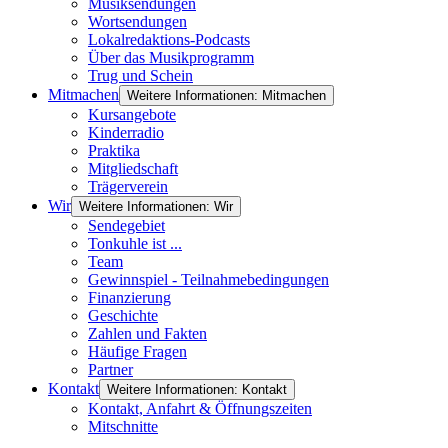
Musiksendungen
Wortsendungen
Lokalredaktions-Podcasts
Über das Musikprogramm
Trug und Schein
Mitmachen
Weitere Informationen: Mitmachen
Kursangebote
Kinderradio
Praktika
Mitgliedschaft
Trägerverein
Wir
Weitere Informationen: Wir
Sendegebiet
Tonkuhle ist ...
Team
Gewinnspiel - Teilnahmebedingungen
Finanzierung
Geschichte
Zahlen und Fakten
Häufige Fragen
Partner
Kontakt
Weitere Informationen: Kontakt
Kontakt, Anfahrt & Öffnungszeiten
Mitschnitte