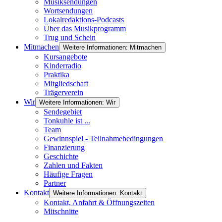
Musiksendungen
Wortsendungen
Lokalredaktions-Podcasts
Über das Musikprogramm
Trug und Schein
Mitmachen
Weitere Informationen: Mitmachen
Kursangebote
Kinderradio
Praktika
Mitgliedschaft
Trägerverein
Wir
Weitere Informationen: Wir
Sendegebiet
Tonkuhle ist ...
Team
Gewinnspiel - Teilnahmebedingungen
Finanzierung
Geschichte
Zahlen und Fakten
Häufige Fragen
Partner
Kontakt
Weitere Informationen: Kontakt
Kontakt, Anfahrt & Öffnungszeiten
Mitschnitte