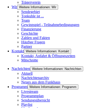
Trägerverein
Wir
Weitere Informationen: Wir
Sendegebiet
Tonkuhle ist ...
Team
Gewinnspiel - Teilnahmebedingungen
Finanzierung
Geschichte
Zahlen und Fakten
Häufige Fragen
Partner
Kontakt
Weitere Informationen: Kontakt
Kontakt, Anfahrt & Öffnungszeiten
Mitschnitte
Nachrichten
Weitere Informationen: Nachrichten
Aktuell
Nachrichtenarchiv
Neues aus dem Funkhaus
Programm
Weitere Informationen: Programm
Livestream
Programmplan
Sendungsübersicht
Playlist