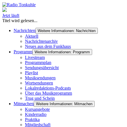
Jetzt läuft
Titel wird gelesen...
Nachrichten
Weitere Informationen: Nachrichten
Aktuell
Nachrichtenarchiv
Neues aus dem Funkhaus
Programm
Weitere Informationen: Programm
Livestream
Programmplan
Sendungsübersicht
Playlist
Musiksendungen
Wortsendungen
Lokalredaktions-Podcasts
Über das Musikprogramm
Trug und Schein
Mitmachen
Weitere Informationen: Mitmachen
Kursangebote
Kinderradio
Praktika
Mitgliedschaft