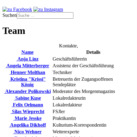
Suchen
Team
Kontakte,
Name
Details
Anja Linz
Geschäftsführerin
Angela Mitterberger
Assistenz der Geschäftsführung
Henner Molthan
Techniker
Kristina "Krissi"
Betreuerin der Zugangsoffenen
König
Sendeplätze
Alexander Polikowski
Moderator des Morgenmagazins
Sabine Kuse
Lokalredakteurin
Felix Oelmann
Lokalredakteur
Silas Wieprecht
FSJler
Marie Jesske
Praktikantin
Angelika Dikhoff
Kulturium-Korrespondentin
Nico Wehner
Wetterexperte