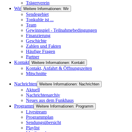
Trägerverein
Wir
Weitere Informationen: Wir
Sendegebiet
Tonkuhle ist ...
Team
Gewinnspiel - Teilnahmebedingungen
Finanzierung
Geschichte
Zahlen und Fakten
Häufige Fragen
Partner
Kontakt
Weitere Informationen: Kontakt
Kontakt, Anfahrt & Öffnungszeiten
Mitschnitte
Nachrichten
Weitere Informationen: Nachrichten
Aktuell
Nachrichtenarchiv
Neues aus dem Funkhaus
Programm
Weitere Informationen: Programm
Livestream
Programmplan
Sendungsübersicht
Playlist