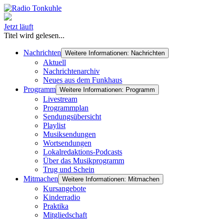
Jetzt läuft
Titel wird gelesen...
Nachrichten
Weitere Informationen: Nachrichten
Aktuell
Nachrichtenarchiv
Neues aus dem Funkhaus
Programm
Weitere Informationen: Programm
Livestream
Programmplan
Sendungsübersicht
Playlist
Musiksendungen
Wortsendungen
Lokalredaktions-Podcasts
Über das Musikprogramm
Trug und Schein
Mitmachen
Weitere Informationen: Mitmachen
Kursangebote
Kinderradio
Praktika
Mitgliedschaft