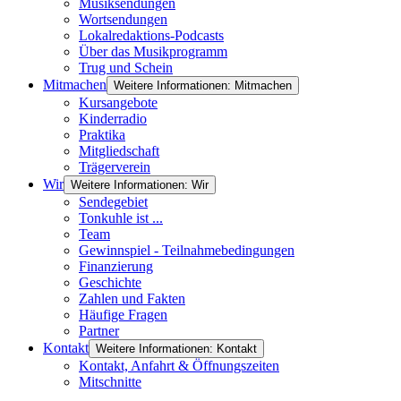
Musiksendungen
Wortsendungen
Lokalredaktions-Podcasts
Über das Musikprogramm
Trug und Schein
Mitmachen
Weitere Informationen: Mitmachen
Kursangebote
Kinderradio
Praktika
Mitgliedschaft
Trägerverein
Wir
Weitere Informationen: Wir
Sendegebiet
Tonkuhle ist ...
Team
Gewinnspiel - Teilnahmebedingungen
Finanzierung
Geschichte
Zahlen und Fakten
Häufige Fragen
Partner
Kontakt
Weitere Informationen: Kontakt
Kontakt, Anfahrt & Öffnungszeiten
Mitschnitte