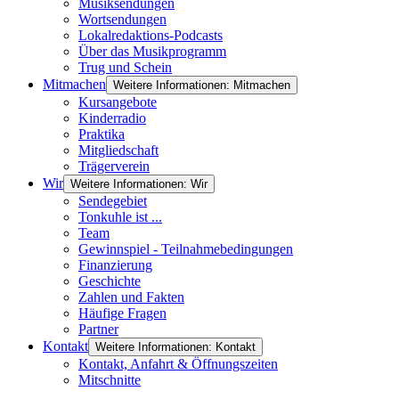
Musiksendungen
Wortsendungen
Lokalredaktions-Podcasts
Über das Musikprogramm
Trug und Schein
Mitmachen
Weitere Informationen: Mitmachen
Kursangebote
Kinderradio
Praktika
Mitgliedschaft
Trägerverein
Wir
Weitere Informationen: Wir
Sendegebiet
Tonkuhle ist ...
Team
Gewinnspiel - Teilnahmebedingungen
Finanzierung
Geschichte
Zahlen und Fakten
Häufige Fragen
Partner
Kontakt
Weitere Informationen: Kontakt
Kontakt, Anfahrt & Öffnungszeiten
Mitschnitte