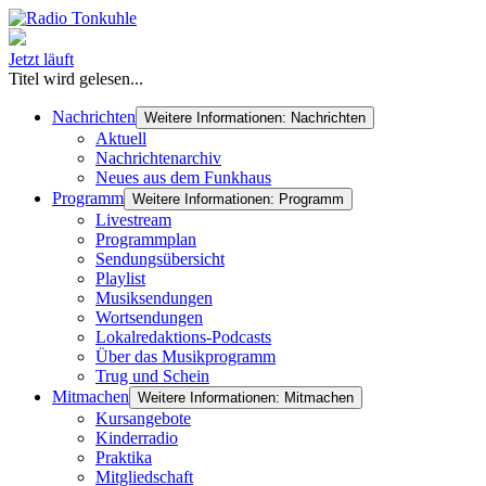
Jetzt läuft
Titel wird gelesen...
Nachrichten
Weitere Informationen: Nachrichten
Aktuell
Nachrichtenarchiv
Neues aus dem Funkhaus
Programm
Weitere Informationen: Programm
Livestream
Programmplan
Sendungsübersicht
Playlist
Musiksendungen
Wortsendungen
Lokalredaktions-Podcasts
Über das Musikprogramm
Trug und Schein
Mitmachen
Weitere Informationen: Mitmachen
Kursangebote
Kinderradio
Praktika
Mitgliedschaft