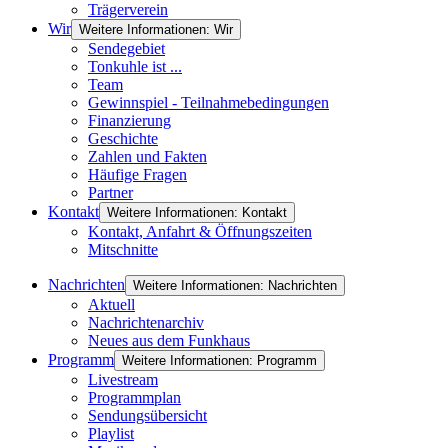
Trägerverein
Wir
Weitere Informationen: Wir
Sendegebiet
Tonkuhle ist ...
Team
Gewinnspiel - Teilnahmebedingungen
Finanzierung
Geschichte
Zahlen und Fakten
Häufige Fragen
Partner
Kontakt
Weitere Informationen: Kontakt
Kontakt, Anfahrt & Öffnungszeiten
Mitschnitte
Nachrichten
Weitere Informationen: Nachrichten
Aktuell
Nachrichtenarchiv
Neues aus dem Funkhaus
Programm
Weitere Informationen: Programm
Livestream
Programmplan
Sendungsübersicht
Playlist