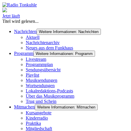
Jetzt läuft
Titel wird gelesen...
Nachrichten
Weitere Informationen: Nachrichten
Aktuell
Nachrichtenarchiv
Neues aus dem Funkhaus
Programm
Weitere Informationen: Programm
Livestream
Programmplan
Sendungsübersicht
Playlist
Musiksendungen
Wortsendungen
Lokalredaktions-Podcasts
Über das Musikprogramm
Trug und Schein
Mitmachen
Weitere Informationen: Mitmachen
Kursangebote
Kinderradio
Praktika
Mitgliedschaft