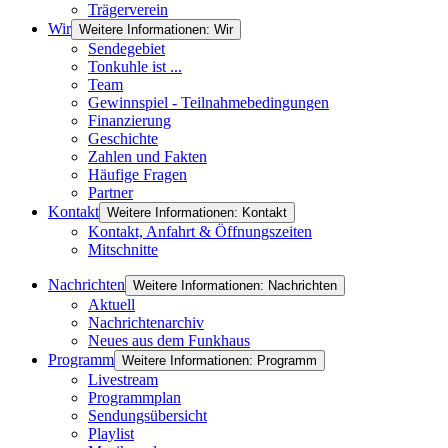
Trägerverein
Wir
Weitere Informationen: Wir
Sendegebiet
Tonkuhle ist ...
Team
Gewinnspiel - Teilnahmebedingungen
Finanzierung
Geschichte
Zahlen und Fakten
Häufige Fragen
Partner
Kontakt
Weitere Informationen: Kontakt
Kontakt, Anfahrt & Öffnungszeiten
Mitschnitte
Nachrichten
Weitere Informationen: Nachrichten
Aktuell
Nachrichtenarchiv
Neues aus dem Funkhaus
Programm
Weitere Informationen: Programm
Livestream
Programmplan
Sendungsübersicht
Playlist