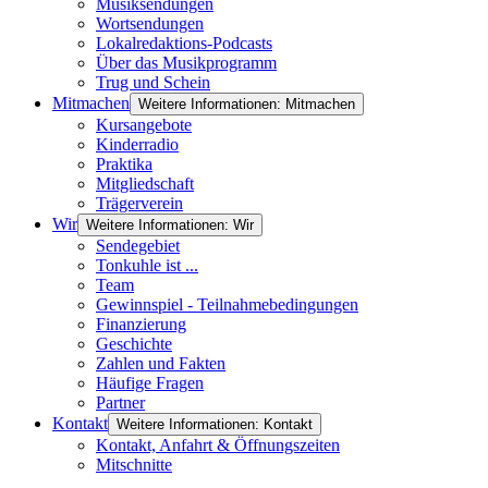
Musiksendungen
Wortsendungen
Lokalredaktions-Podcasts
Über das Musikprogramm
Trug und Schein
Mitmachen
Weitere Informationen: Mitmachen
Kursangebote
Kinderradio
Praktika
Mitgliedschaft
Trägerverein
Wir
Weitere Informationen: Wir
Sendegebiet
Tonkuhle ist ...
Team
Gewinnspiel - Teilnahmebedingungen
Finanzierung
Geschichte
Zahlen und Fakten
Häufige Fragen
Partner
Kontakt
Weitere Informationen: Kontakt
Kontakt, Anfahrt & Öffnungszeiten
Mitschnitte