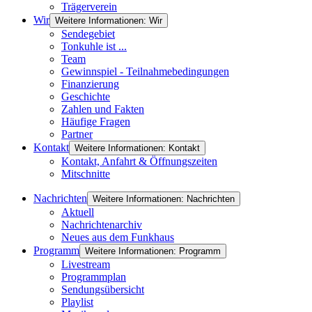
Trägerverein
Wir
Weitere Informationen: Wir
Sendegebiet
Tonkuhle ist ...
Team
Gewinnspiel - Teilnahmebedingungen
Finanzierung
Geschichte
Zahlen und Fakten
Häufige Fragen
Partner
Kontakt
Weitere Informationen: Kontakt
Kontakt, Anfahrt & Öffnungszeiten
Mitschnitte
Nachrichten
Weitere Informationen: Nachrichten
Aktuell
Nachrichtenarchiv
Neues aus dem Funkhaus
Programm
Weitere Informationen: Programm
Livestream
Programmplan
Sendungsübersicht
Playlist