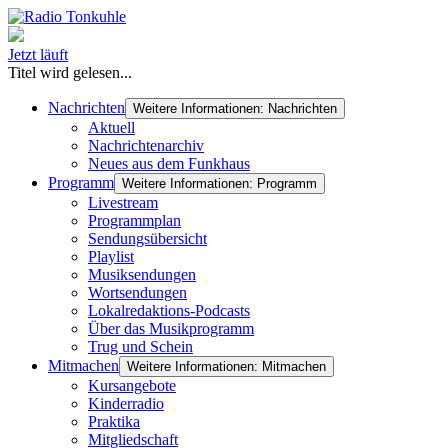
Jetzt läuft
Titel wird gelesen...
Nachrichten
Weitere Informationen: Nachrichten
Aktuell
Nachrichtenarchiv
Neues aus dem Funkhaus
Programm
Weitere Informationen: Programm
Livestream
Programmplan
Sendungsübersicht
Playlist
Musiksendungen
Wortsendungen
Lokalredaktions-Podcasts
Über das Musikprogramm
Trug und Schein
Mitmachen
Weitere Informationen: Mitmachen
Kursangebote
Kinderradio
Praktika
Mitgliedschaft