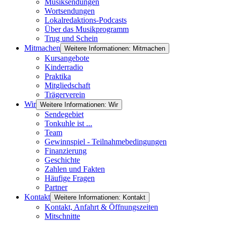
Musiksendungen
Wortsendungen
Lokalredaktions-Podcasts
Über das Musikprogramm
Trug und Schein
Mitmachen
Weitere Informationen: Mitmachen
Kursangebote
Kinderradio
Praktika
Mitgliedschaft
Trägerverein
Wir
Weitere Informationen: Wir
Sendegebiet
Tonkuhle ist ...
Team
Gewinnspiel - Teilnahmebedingungen
Finanzierung
Geschichte
Zahlen und Fakten
Häufige Fragen
Partner
Kontakt
Weitere Informationen: Kontakt
Kontakt, Anfahrt & Öffnungszeiten
Mitschnitte