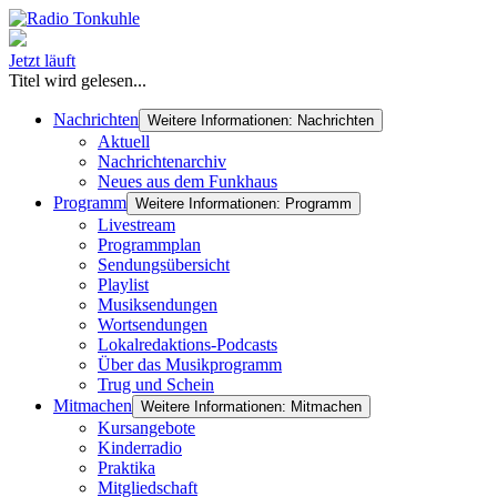
Jetzt läuft
Titel wird gelesen...
Nachrichten
Weitere Informationen: Nachrichten
Aktuell
Nachrichtenarchiv
Neues aus dem Funkhaus
Programm
Weitere Informationen: Programm
Livestream
Programmplan
Sendungsübersicht
Playlist
Musiksendungen
Wortsendungen
Lokalredaktions-Podcasts
Über das Musikprogramm
Trug und Schein
Mitmachen
Weitere Informationen: Mitmachen
Kursangebote
Kinderradio
Praktika
Mitgliedschaft