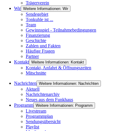
Trägerverein
Wir
Weitere Informationen: Wir
Sendegebiet
Tonkuhle ist ...
Team
Gewinnspiel - Teilnahmebedingungen
Finanzierung
Geschichte
Zahlen und Fakten
Häufige Fragen
Partner
Kontakt
Weitere Informationen: Kontakt
Kontakt, Anfahrt & Öffnungszeiten
Mitschnitte
Nachrichten
Weitere Informationen: Nachrichten
Aktuell
Nachrichtenarchiv
Neues aus dem Funkhaus
Programm
Weitere Informationen: Programm
Livestream
Programmplan
Sendungsübersicht
Playlist