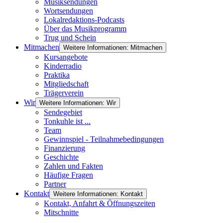
Musiksendungen
Wortsendungen
Lokalredaktions-Podcasts
Über das Musikprogramm
Trug und Schein
Mitmachen
Weitere Informationen: Mitmachen
Kursangebote
Kinderradio
Praktika
Mitgliedschaft
Trägerverein
Wir
Weitere Informationen: Wir
Sendegebiet
Tonkuhle ist ...
Team
Gewinnspiel - Teilnahmebedingungen
Finanzierung
Geschichte
Zahlen und Fakten
Häufige Fragen
Partner
Kontakt
Weitere Informationen: Kontakt
Kontakt, Anfahrt & Öffnungszeiten
Mitschnitte