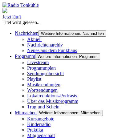
Jetzt läuft
Titel wird gelesen...
Nachrichten
Weitere Informationen: Nachrichten
Aktuell
Nachrichtenarchiv
Neues aus dem Funkhaus
Programm
Weitere Informationen: Programm
Livestream
Programmplan
Sendungsübersicht
Playlist
Musiksendungen
Wortsendungen
Lokalredaktions-Podcasts
Über das Musikprogramm
Trug und Schein
Mitmachen
Weitere Informationen: Mitmachen
Kursangebote
Kinderradio
Praktika
Mitgliedschaft