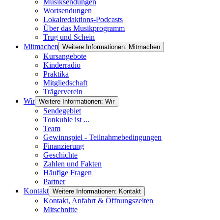
Musiksendungen
Wortsendungen
Lokalredaktions-Podcasts
Über das Musikprogramm
Trug und Schein
Mitmachen
Weitere Informationen: Mitmachen
Kursangebote
Kinderradio
Praktika
Mitgliedschaft
Trägerverein
Wir
Weitere Informationen: Wir
Sendegebiet
Tonkuhle ist ...
Team
Gewinnspiel - Teilnahmebedingungen
Finanzierung
Geschichte
Zahlen und Fakten
Häufige Fragen
Partner
Kontakt
Weitere Informationen: Kontakt
Kontakt, Anfahrt & Öffnungszeiten
Mitschnitte