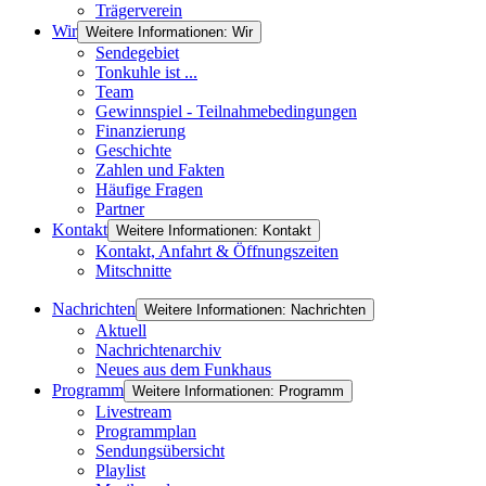
Trägerverein
Wir
Weitere Informationen: Wir
Sendegebiet
Tonkuhle ist ...
Team
Gewinnspiel - Teilnahmebedingungen
Finanzierung
Geschichte
Zahlen und Fakten
Häufige Fragen
Partner
Kontakt
Weitere Informationen: Kontakt
Kontakt, Anfahrt & Öffnungszeiten
Mitschnitte
Nachrichten
Weitere Informationen: Nachrichten
Aktuell
Nachrichtenarchiv
Neues aus dem Funkhaus
Programm
Weitere Informationen: Programm
Livestream
Programmplan
Sendungsübersicht
Playlist