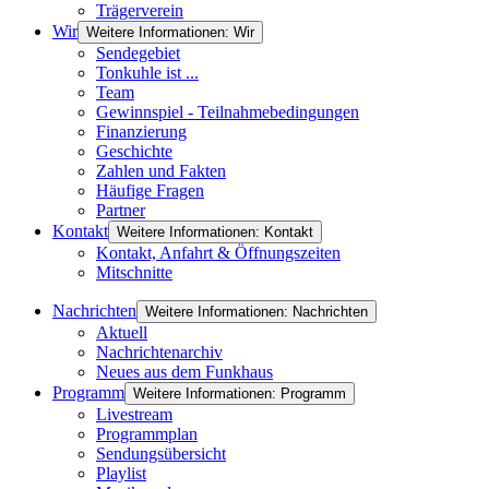
Trägerverein
Wir
Weitere Informationen: Wir
Sendegebiet
Tonkuhle ist ...
Team
Gewinnspiel - Teilnahmebedingungen
Finanzierung
Geschichte
Zahlen und Fakten
Häufige Fragen
Partner
Kontakt
Weitere Informationen: Kontakt
Kontakt, Anfahrt & Öffnungszeiten
Mitschnitte
Nachrichten
Weitere Informationen: Nachrichten
Aktuell
Nachrichtenarchiv
Neues aus dem Funkhaus
Programm
Weitere Informationen: Programm
Livestream
Programmplan
Sendungsübersicht
Playlist