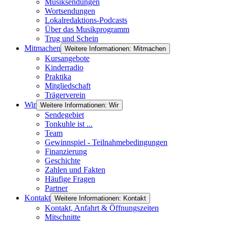
Musiksendungen
Wortsendungen
Lokalredaktions-Podcasts
Über das Musikprogramm
Trug und Schein
Mitmachen
Weitere Informationen: Mitmachen
Kursangebote
Kinderradio
Praktika
Mitgliedschaft
Trägerverein
Wir
Weitere Informationen: Wir
Sendegebiet
Tonkuhle ist ...
Team
Gewinnspiel - Teilnahmebedingungen
Finanzierung
Geschichte
Zahlen und Fakten
Häufige Fragen
Partner
Kontakt
Weitere Informationen: Kontakt
Kontakt, Anfahrt & Öffnungszeiten
Mitschnitte