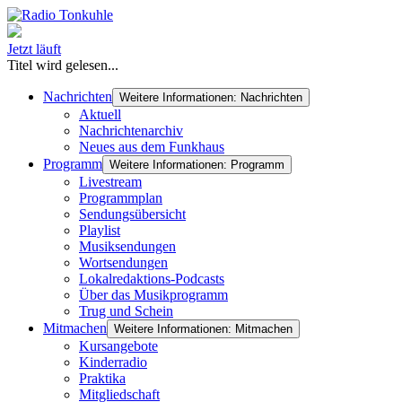
Jetzt läuft
Titel wird gelesen...
Nachrichten
Weitere Informationen: Nachrichten
Aktuell
Nachrichtenarchiv
Neues aus dem Funkhaus
Programm
Weitere Informationen: Programm
Livestream
Programmplan
Sendungsübersicht
Playlist
Musiksendungen
Wortsendungen
Lokalredaktions-Podcasts
Über das Musikprogramm
Trug und Schein
Mitmachen
Weitere Informationen: Mitmachen
Kursangebote
Kinderradio
Praktika
Mitgliedschaft