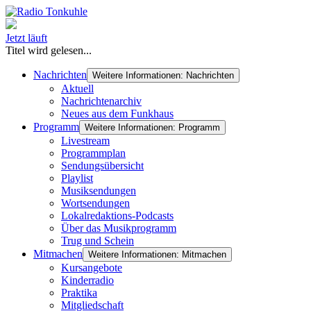
Jetzt läuft
Titel wird gelesen...
Nachrichten
Weitere Informationen: Nachrichten
Aktuell
Nachrichtenarchiv
Neues aus dem Funkhaus
Programm
Weitere Informationen: Programm
Livestream
Programmplan
Sendungsübersicht
Playlist
Musiksendungen
Wortsendungen
Lokalredaktions-Podcasts
Über das Musikprogramm
Trug und Schein
Mitmachen
Weitere Informationen: Mitmachen
Kursangebote
Kinderradio
Praktika
Mitgliedschaft