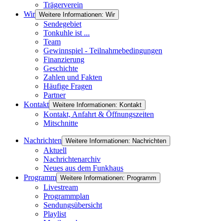
Trägerverein
Wir
Weitere Informationen: Wir
Sendegebiet
Tonkuhle ist ...
Team
Gewinnspiel - Teilnahmebedingungen
Finanzierung
Geschichte
Zahlen und Fakten
Häufige Fragen
Partner
Kontakt
Weitere Informationen: Kontakt
Kontakt, Anfahrt & Öffnungszeiten
Mitschnitte
Nachrichten
Weitere Informationen: Nachrichten
Aktuell
Nachrichtenarchiv
Neues aus dem Funkhaus
Programm
Weitere Informationen: Programm
Livestream
Programmplan
Sendungsübersicht
Playlist