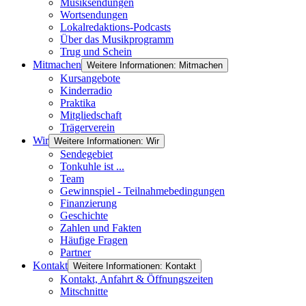
Musiksendungen
Wortsendungen
Lokalredaktions-Podcasts
Über das Musikprogramm
Trug und Schein
Mitmachen
Weitere Informationen: Mitmachen
Kursangebote
Kinderradio
Praktika
Mitgliedschaft
Trägerverein
Wir
Weitere Informationen: Wir
Sendegebiet
Tonkuhle ist ...
Team
Gewinnspiel - Teilnahmebedingungen
Finanzierung
Geschichte
Zahlen und Fakten
Häufige Fragen
Partner
Kontakt
Weitere Informationen: Kontakt
Kontakt, Anfahrt & Öffnungszeiten
Mitschnitte