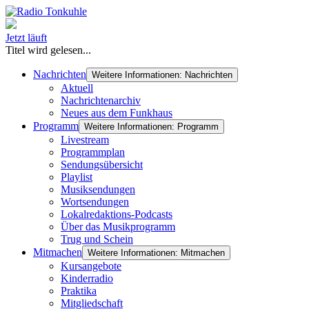
Jetzt läuft
Titel wird gelesen...
Nachrichten
Weitere Informationen: Nachrichten
Aktuell
Nachrichtenarchiv
Neues aus dem Funkhaus
Programm
Weitere Informationen: Programm
Livestream
Programmplan
Sendungsübersicht
Playlist
Musiksendungen
Wortsendungen
Lokalredaktions-Podcasts
Über das Musikprogramm
Trug und Schein
Mitmachen
Weitere Informationen: Mitmachen
Kursangebote
Kinderradio
Praktika
Mitgliedschaft