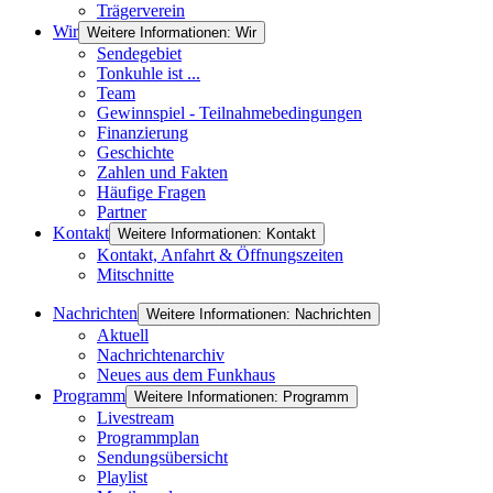
Trägerverein
Wir
Weitere Informationen: Wir
Sendegebiet
Tonkuhle ist ...
Team
Gewinnspiel - Teilnahmebedingungen
Finanzierung
Geschichte
Zahlen und Fakten
Häufige Fragen
Partner
Kontakt
Weitere Informationen: Kontakt
Kontakt, Anfahrt & Öffnungszeiten
Mitschnitte
Nachrichten
Weitere Informationen: Nachrichten
Aktuell
Nachrichtenarchiv
Neues aus dem Funkhaus
Programm
Weitere Informationen: Programm
Livestream
Programmplan
Sendungsübersicht
Playlist