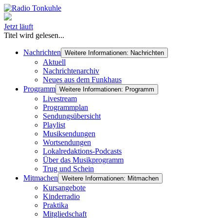
Jetzt läuft
Titel wird gelesen...
Nachrichten
Weitere Informationen: Nachrichten
Aktuell
Nachrichtenarchiv
Neues aus dem Funkhaus
Programm
Weitere Informationen: Programm
Livestream
Programmplan
Sendungsübersicht
Playlist
Musiksendungen
Wortsendungen
Lokalredaktions-Podcasts
Über das Musikprogramm
Trug und Schein
Mitmachen
Weitere Informationen: Mitmachen
Kursangebote
Kinderradio
Praktika
Mitgliedschaft