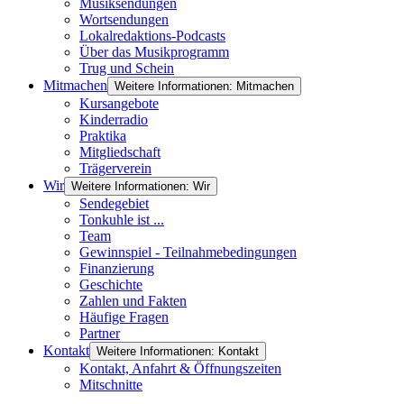
Musiksendungen
Wortsendungen
Lokalredaktions-Podcasts
Über das Musikprogramm
Trug und Schein
Mitmachen
Weitere Informationen: Mitmachen
Kursangebote
Kinderradio
Praktika
Mitgliedschaft
Trägerverein
Wir
Weitere Informationen: Wir
Sendegebiet
Tonkuhle ist ...
Team
Gewinnspiel - Teilnahmebedingungen
Finanzierung
Geschichte
Zahlen und Fakten
Häufige Fragen
Partner
Kontakt
Weitere Informationen: Kontakt
Kontakt, Anfahrt & Öffnungszeiten
Mitschnitte