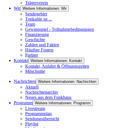
Trägerverein
Wir
Weitere Informationen: Wir
Sendegebiet
Tonkuhle ist ...
Team
Gewinnspiel - Teilnahmebedingungen
Finanzierung
Geschichte
Zahlen und Fakten
Häufige Fragen
Partner
Kontakt
Weitere Informationen: Kontakt
Kontakt, Anfahrt & Öffnungszeiten
Mitschnitte
Nachrichten
Weitere Informationen: Nachrichten
Aktuell
Nachrichtenarchiv
Neues aus dem Funkhaus
Programm
Weitere Informationen: Programm
Livestream
Programmplan
Sendungsübersicht
Playlist