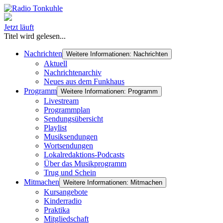
Jetzt läuft
Titel wird gelesen...
Nachrichten
Weitere Informationen: Nachrichten
Aktuell
Nachrichtenarchiv
Neues aus dem Funkhaus
Programm
Weitere Informationen: Programm
Livestream
Programmplan
Sendungsübersicht
Playlist
Musiksendungen
Wortsendungen
Lokalredaktions-Podcasts
Über das Musikprogramm
Trug und Schein
Mitmachen
Weitere Informationen: Mitmachen
Kursangebote
Kinderradio
Praktika
Mitgliedschaft