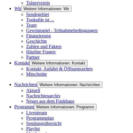
Trägerverein
Wir
Weitere Informationen: Wir
Sendegebiet
Tonkuhle ist ...
Team
Gewinnspiel - Teilnahmebedingungen
Finanzierung
Geschichte
Zahlen und Fakten
Häufige Fragen
Partner
Kontakt
Weitere Informationen: Kontakt
Kontakt, Anfahrt & Öffnungszeiten
Mitschnitte
Nachrichten
Weitere Informationen: Nachrichten
Aktuell
Nachrichtenarchiv
Neues aus dem Funkhaus
Programm
Weitere Informationen: Programm
Livestream
Programmplan
Sendungsübersicht
Playlist