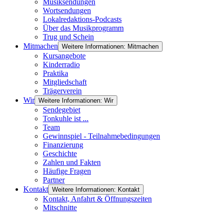
Musiksendungen
Wortsendungen
Lokalredaktions-Podcasts
Über das Musikprogramm
Trug und Schein
Mitmachen
Weitere Informationen: Mitmachen
Kursangebote
Kinderradio
Praktika
Mitgliedschaft
Trägerverein
Wir
Weitere Informationen: Wir
Sendegebiet
Tonkuhle ist ...
Team
Gewinnspiel - Teilnahmebedingungen
Finanzierung
Geschichte
Zahlen und Fakten
Häufige Fragen
Partner
Kontakt
Weitere Informationen: Kontakt
Kontakt, Anfahrt & Öffnungszeiten
Mitschnitte