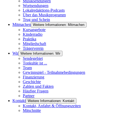
Musiksendungen
Wortsendungen
Lokalredaktions-Podcasts
Über das Musikprogramm
Trug und Schein
Mitmachen
Weitere Informationen: Mitmachen
Kursangebote
Kinderradio
Praktika
Mitgliedschaft
Trägerverein
Wir
Weitere Informationen: Wir
Sendegebiet
Tonkuhle ist ...
Team
Gewinnspiel - Teilnahmebedingungen
Finanzierung
Geschichte
Zahlen und Fakten
Häufige Fragen
Partner
Kontakt
Weitere Informationen: Kontakt
Kontakt, Anfahrt & Öffnungszeiten
Mitschnitte