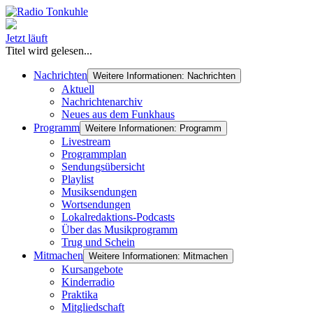
Jetzt läuft
Titel wird gelesen...
Nachrichten
Weitere Informationen: Nachrichten
Aktuell
Nachrichtenarchiv
Neues aus dem Funkhaus
Programm
Weitere Informationen: Programm
Livestream
Programmplan
Sendungsübersicht
Playlist
Musiksendungen
Wortsendungen
Lokalredaktions-Podcasts
Über das Musikprogramm
Trug und Schein
Mitmachen
Weitere Informationen: Mitmachen
Kursangebote
Kinderradio
Praktika
Mitgliedschaft