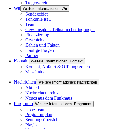
Trägerverein
Wir
Weitere Informationen: Wir
Sendegebiet
Tonkuhle ist ...
Team
Gewinnspiel - Teilnahmebedingungen
Finanzierung
Geschichte
Zahlen und Fakten
Häufige Fragen
Partner
Kontakt
Weitere Informationen: Kontakt
Kontakt, Anfahrt & Öffnungszeiten
Mitschnitte
Nachrichten
Weitere Informationen: Nachrichten
Aktuell
Nachrichtenarchiv
Neues aus dem Funkhaus
Programm
Weitere Informationen: Programm
Livestream
Programmplan
Sendungsübersicht
Playlist