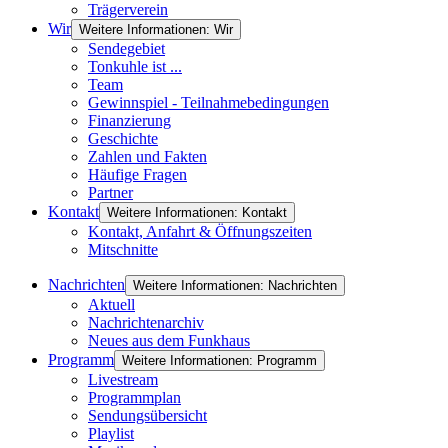
Trägerverein
Wir
Weitere Informationen: Wir
Sendegebiet
Tonkuhle ist ...
Team
Gewinnspiel - Teilnahmebedingungen
Finanzierung
Geschichte
Zahlen und Fakten
Häufige Fragen
Partner
Kontakt
Weitere Informationen: Kontakt
Kontakt, Anfahrt & Öffnungszeiten
Mitschnitte
Nachrichten
Weitere Informationen: Nachrichten
Aktuell
Nachrichtenarchiv
Neues aus dem Funkhaus
Programm
Weitere Informationen: Programm
Livestream
Programmplan
Sendungsübersicht
Playlist