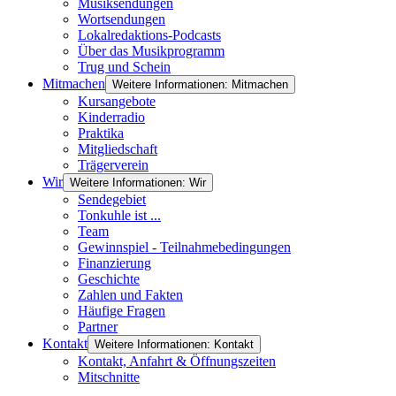
Musiksendungen
Wortsendungen
Lokalredaktions-Podcasts
Über das Musikprogramm
Trug und Schein
Mitmachen
Weitere Informationen: Mitmachen
Kursangebote
Kinderradio
Praktika
Mitgliedschaft
Trägerverein
Wir
Weitere Informationen: Wir
Sendegebiet
Tonkuhle ist ...
Team
Gewinnspiel - Teilnahmebedingungen
Finanzierung
Geschichte
Zahlen und Fakten
Häufige Fragen
Partner
Kontakt
Weitere Informationen: Kontakt
Kontakt, Anfahrt & Öffnungszeiten
Mitschnitte