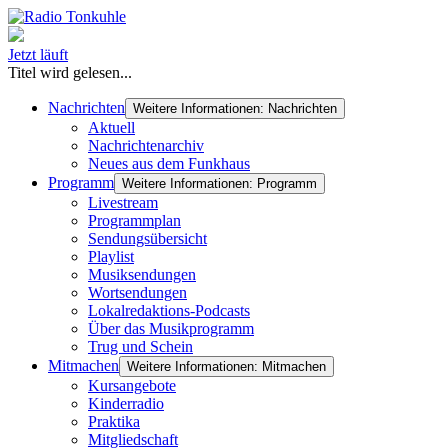
Jetzt läuft
Titel wird gelesen...
Nachrichten
Weitere Informationen: Nachrichten
Aktuell
Nachrichtenarchiv
Neues aus dem Funkhaus
Programm
Weitere Informationen: Programm
Livestream
Programmplan
Sendungsübersicht
Playlist
Musiksendungen
Wortsendungen
Lokalredaktions-Podcasts
Über das Musikprogramm
Trug und Schein
Mitmachen
Weitere Informationen: Mitmachen
Kursangebote
Kinderradio
Praktika
Mitgliedschaft