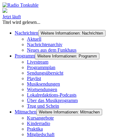
Jetzt läuft
Titel wird gelesen...
Nachrichten
Weitere Informationen: Nachrichten
Aktuell
Nachrichtenarchiv
Neues aus dem Funkhaus
Programm
Weitere Informationen: Programm
Livestream
Programmplan
Sendungsübersicht
Playlist
Musiksendungen
Wortsendungen
Lokalredaktions-Podcasts
Über das Musikprogramm
Trug und Schein
Mitmachen
Weitere Informationen: Mitmachen
Kursangebote
Kinderradio
Praktika
Mitgliedschaft