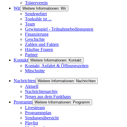
Trägerverein
Wir
Weitere Informationen: Wir
Sendegebiet
Tonkuhle ist ...
Team
Gewinnspiel - Teilnahmebedingungen
Finanzierung
Geschichte
Zahlen und Fakten
Häufige Fragen
Partner
Kontakt
Weitere Informationen: Kontakt
Kontakt, Anfahrt & Öffnungszeiten
Mitschnitte
Nachrichten
Weitere Informationen: Nachrichten
Aktuell
Nachrichtenarchiv
Neues aus dem Funkhaus
Programm
Weitere Informationen: Programm
Livestream
Programmplan
Sendungsübersicht
Playlist