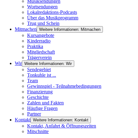
Musiksendungen
Wortsendungen
Lokalredaktions-Podcasts
Über das Musikprogramm
Trug und Schein
Mitmachen
Weitere Informationen: Mitmachen
Kursangebote
Kinderradio
Praktika
Mitgliedschaft
Trägerverein
Wir
Weitere Informationen: Wir
Sendegebiet
Tonkuhle ist ...
Team
Gewinnspiel - Teilnahmebedingungen
Finanzierung
Geschichte
Zahlen und Fakten
Häufige Fragen
Partner
Kontakt
Weitere Informationen: Kontakt
Kontakt, Anfahrt & Öffnungszeiten
Mitschnitte