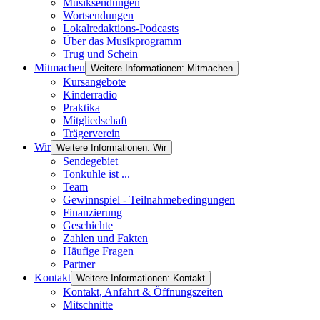
Musiksendungen
Wortsendungen
Lokalredaktions-Podcasts
Über das Musikprogramm
Trug und Schein
Mitmachen
Weitere Informationen: Mitmachen
Kursangebote
Kinderradio
Praktika
Mitgliedschaft
Trägerverein
Wir
Weitere Informationen: Wir
Sendegebiet
Tonkuhle ist ...
Team
Gewinnspiel - Teilnahmebedingungen
Finanzierung
Geschichte
Zahlen und Fakten
Häufige Fragen
Partner
Kontakt
Weitere Informationen: Kontakt
Kontakt, Anfahrt & Öffnungszeiten
Mitschnitte