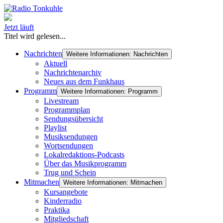
Jetzt läuft
Titel wird gelesen...
Nachrichten
Weitere Informationen: Nachrichten
Aktuell
Nachrichtenarchiv
Neues aus dem Funkhaus
Programm
Weitere Informationen: Programm
Livestream
Programmplan
Sendungsübersicht
Playlist
Musiksendungen
Wortsendungen
Lokalredaktions-Podcasts
Über das Musikprogramm
Trug und Schein
Mitmachen
Weitere Informationen: Mitmachen
Kursangebote
Kinderradio
Praktika
Mitgliedschaft