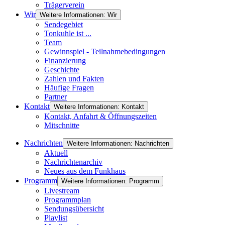
Trägerverein
Wir
Weitere Informationen: Wir
Sendegebiet
Tonkuhle ist ...
Team
Gewinnspiel - Teilnahmebedingungen
Finanzierung
Geschichte
Zahlen und Fakten
Häufige Fragen
Partner
Kontakt
Weitere Informationen: Kontakt
Kontakt, Anfahrt & Öffnungszeiten
Mitschnitte
Nachrichten
Weitere Informationen: Nachrichten
Aktuell
Nachrichtenarchiv
Neues aus dem Funkhaus
Programm
Weitere Informationen: Programm
Livestream
Programmplan
Sendungsübersicht
Playlist