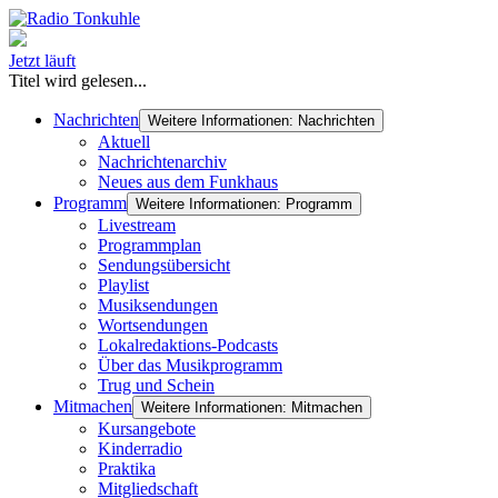
Jetzt läuft
Titel wird gelesen...
Nachrichten
Weitere Informationen: Nachrichten
Aktuell
Nachrichtenarchiv
Neues aus dem Funkhaus
Programm
Weitere Informationen: Programm
Livestream
Programmplan
Sendungsübersicht
Playlist
Musiksendungen
Wortsendungen
Lokalredaktions-Podcasts
Über das Musikprogramm
Trug und Schein
Mitmachen
Weitere Informationen: Mitmachen
Kursangebote
Kinderradio
Praktika
Mitgliedschaft