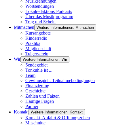
Musiksendungen
Wortsendungen
Lokalredaktions-Podcasts
Über das Musikprogramm
Trug und Schein
Mitmachen
Weitere Informationen: Mitmachen
Kursangebote
Kinderradio
Praktika
Mitgliedschaft
Trägerverein
Wir
Weitere Informationen: Wir
Sendegebiet
Tonkuhle ist ...
Team
Gewinnspiel - Teilnahmebedingungen
Finanzierung
Geschichte
Zahlen und Fakten
Häufige Fragen
Partner
Kontakt
Weitere Informationen: Kontakt
Kontakt, Anfahrt & Öffnungszeiten
Mitschnitte