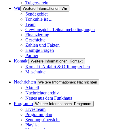
Trägerverein
Wir
Weitere Informationen: Wir
Sendegebiet
Tonkuhle ist ...
Team
Gewinnspiel - Teilnahmebedingungen
Finanzierung
Geschichte
Zahlen und Fakten
Häufige Fragen
Partner
Kontakt
Weitere Informationen: Kontakt
Kontakt, Anfahrt & Öffnungszeiten
Mitschnitte
Nachrichten
Weitere Informationen: Nachrichten
Aktuell
Nachrichtenarchiv
Neues aus dem Funkhaus
Programm
Weitere Informationen: Programm
Livestream
Programmplan
Sendungsübersicht
Playlist