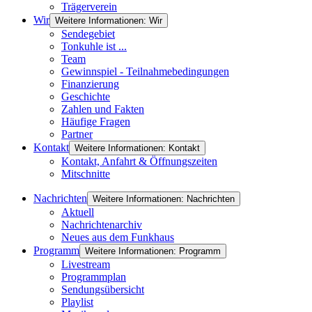
Trägerverein
Wir
Weitere Informationen: Wir
Sendegebiet
Tonkuhle ist ...
Team
Gewinnspiel - Teilnahmebedingungen
Finanzierung
Geschichte
Zahlen und Fakten
Häufige Fragen
Partner
Kontakt
Weitere Informationen: Kontakt
Kontakt, Anfahrt & Öffnungszeiten
Mitschnitte
Nachrichten
Weitere Informationen: Nachrichten
Aktuell
Nachrichtenarchiv
Neues aus dem Funkhaus
Programm
Weitere Informationen: Programm
Livestream
Programmplan
Sendungsübersicht
Playlist