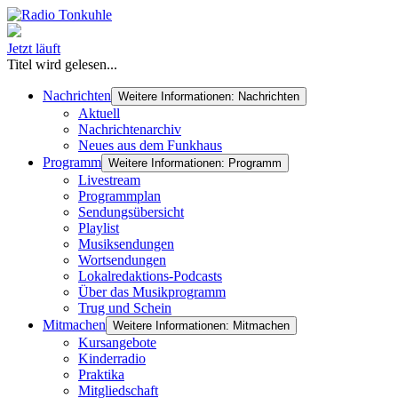
Jetzt läuft
Titel wird gelesen...
Nachrichten
Weitere Informationen: Nachrichten
Aktuell
Nachrichtenarchiv
Neues aus dem Funkhaus
Programm
Weitere Informationen: Programm
Livestream
Programmplan
Sendungsübersicht
Playlist
Musiksendungen
Wortsendungen
Lokalredaktions-Podcasts
Über das Musikprogramm
Trug und Schein
Mitmachen
Weitere Informationen: Mitmachen
Kursangebote
Kinderradio
Praktika
Mitgliedschaft