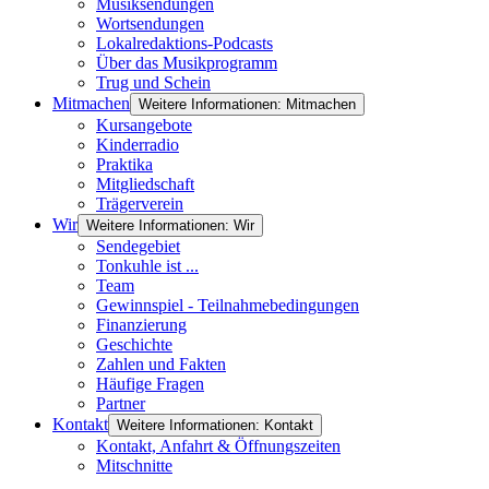
Musiksendungen
Wortsendungen
Lokalredaktions-Podcasts
Über das Musikprogramm
Trug und Schein
Mitmachen
Weitere Informationen: Mitmachen
Kursangebote
Kinderradio
Praktika
Mitgliedschaft
Trägerverein
Wir
Weitere Informationen: Wir
Sendegebiet
Tonkuhle ist ...
Team
Gewinnspiel - Teilnahmebedingungen
Finanzierung
Geschichte
Zahlen und Fakten
Häufige Fragen
Partner
Kontakt
Weitere Informationen: Kontakt
Kontakt, Anfahrt & Öffnungszeiten
Mitschnitte