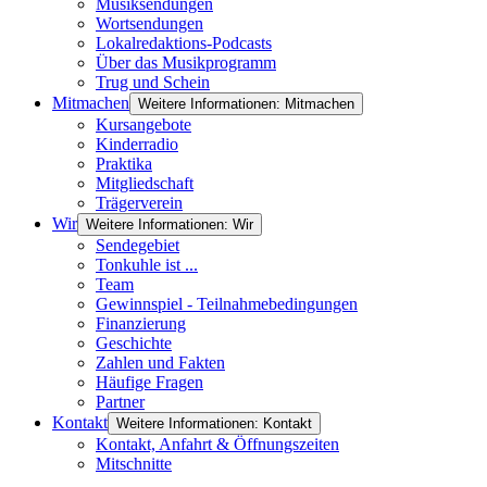
Musiksendungen
Wortsendungen
Lokalredaktions-Podcasts
Über das Musikprogramm
Trug und Schein
Mitmachen
Weitere Informationen: Mitmachen
Kursangebote
Kinderradio
Praktika
Mitgliedschaft
Trägerverein
Wir
Weitere Informationen: Wir
Sendegebiet
Tonkuhle ist ...
Team
Gewinnspiel - Teilnahmebedingungen
Finanzierung
Geschichte
Zahlen und Fakten
Häufige Fragen
Partner
Kontakt
Weitere Informationen: Kontakt
Kontakt, Anfahrt & Öffnungszeiten
Mitschnitte