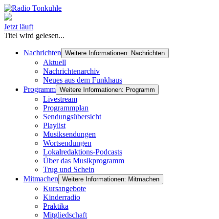
Jetzt läuft
Titel wird gelesen...
Nachrichten
Weitere Informationen: Nachrichten
Aktuell
Nachrichtenarchiv
Neues aus dem Funkhaus
Programm
Weitere Informationen: Programm
Livestream
Programmplan
Sendungsübersicht
Playlist
Musiksendungen
Wortsendungen
Lokalredaktions-Podcasts
Über das Musikprogramm
Trug und Schein
Mitmachen
Weitere Informationen: Mitmachen
Kursangebote
Kinderradio
Praktika
Mitgliedschaft