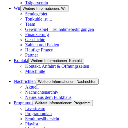
Trägerverein
Wir
Weitere Informationen: Wir
Sendegebiet
Tonkuhle ist ...
Team
Gewinnspiel - Teilnahmebedingungen
Finanzierung
Geschichte
Zahlen und Fakten
Häufige Fragen
Partner
Kontakt
Weitere Informationen: Kontakt
Kontakt, Anfahrt & Öffnungszeiten
Mitschnitte
Nachrichten
Weitere Informationen: Nachrichten
Aktuell
Nachrichtenarchiv
Neues aus dem Funkhaus
Programm
Weitere Informationen: Programm
Livestream
Programmplan
Sendungsübersicht
Playlist