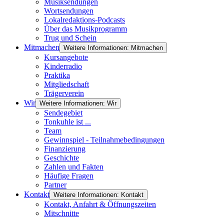
Musiksendungen
Wortsendungen
Lokalredaktions-Podcasts
Über das Musikprogramm
Trug und Schein
Mitmachen
Weitere Informationen: Mitmachen
Kursangebote
Kinderradio
Praktika
Mitgliedschaft
Trägerverein
Wir
Weitere Informationen: Wir
Sendegebiet
Tonkuhle ist ...
Team
Gewinnspiel - Teilnahmebedingungen
Finanzierung
Geschichte
Zahlen und Fakten
Häufige Fragen
Partner
Kontakt
Weitere Informationen: Kontakt
Kontakt, Anfahrt & Öffnungszeiten
Mitschnitte