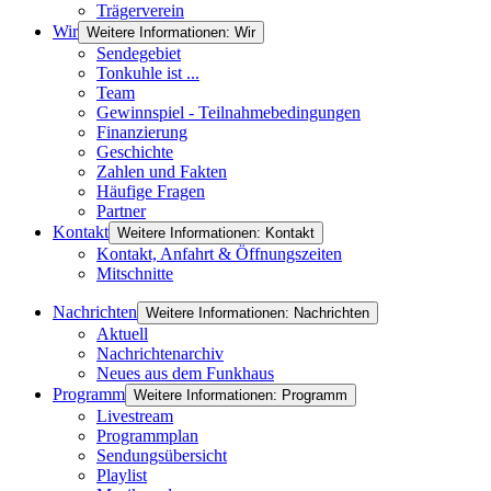
Trägerverein
Wir
Weitere Informationen: Wir
Sendegebiet
Tonkuhle ist ...
Team
Gewinnspiel - Teilnahmebedingungen
Finanzierung
Geschichte
Zahlen und Fakten
Häufige Fragen
Partner
Kontakt
Weitere Informationen: Kontakt
Kontakt, Anfahrt & Öffnungszeiten
Mitschnitte
Nachrichten
Weitere Informationen: Nachrichten
Aktuell
Nachrichtenarchiv
Neues aus dem Funkhaus
Programm
Weitere Informationen: Programm
Livestream
Programmplan
Sendungsübersicht
Playlist