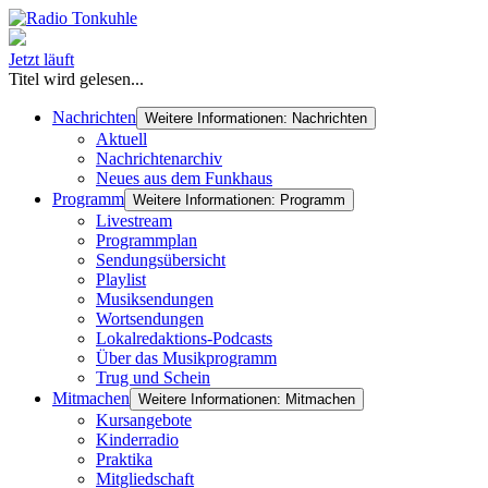
Jetzt läuft
Titel wird gelesen...
Nachrichten
Weitere Informationen: Nachrichten
Aktuell
Nachrichtenarchiv
Neues aus dem Funkhaus
Programm
Weitere Informationen: Programm
Livestream
Programmplan
Sendungsübersicht
Playlist
Musiksendungen
Wortsendungen
Lokalredaktions-Podcasts
Über das Musikprogramm
Trug und Schein
Mitmachen
Weitere Informationen: Mitmachen
Kursangebote
Kinderradio
Praktika
Mitgliedschaft