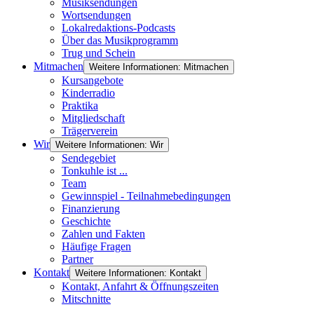
Musiksendungen
Wortsendungen
Lokalredaktions-Podcasts
Über das Musikprogramm
Trug und Schein
Mitmachen
Weitere Informationen: Mitmachen
Kursangebote
Kinderradio
Praktika
Mitgliedschaft
Trägerverein
Wir
Weitere Informationen: Wir
Sendegebiet
Tonkuhle ist ...
Team
Gewinnspiel - Teilnahmebedingungen
Finanzierung
Geschichte
Zahlen und Fakten
Häufige Fragen
Partner
Kontakt
Weitere Informationen: Kontakt
Kontakt, Anfahrt & Öffnungszeiten
Mitschnitte