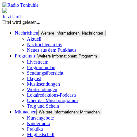
Jetzt läuft
Titel wird gelesen...
Nachrichten
Weitere Informationen: Nachrichten
Aktuell
Nachrichtenarchiv
Neues aus dem Funkhaus
Programm
Weitere Informationen: Programm
Livestream
Programmplan
Sendungsübersicht
Playlist
Musiksendungen
Wortsendungen
Lokalredaktions-Podcasts
Über das Musikprogramm
Trug und Schein
Mitmachen
Weitere Informationen: Mitmachen
Kursangebote
Kinderradio
Praktika
Mitgliedschaft