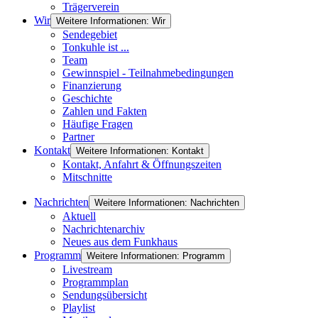
Trägerverein
Wir
Weitere Informationen: Wir
Sendegebiet
Tonkuhle ist ...
Team
Gewinnspiel - Teilnahmebedingungen
Finanzierung
Geschichte
Zahlen und Fakten
Häufige Fragen
Partner
Kontakt
Weitere Informationen: Kontakt
Kontakt, Anfahrt & Öffnungszeiten
Mitschnitte
Nachrichten
Weitere Informationen: Nachrichten
Aktuell
Nachrichtenarchiv
Neues aus dem Funkhaus
Programm
Weitere Informationen: Programm
Livestream
Programmplan
Sendungsübersicht
Playlist