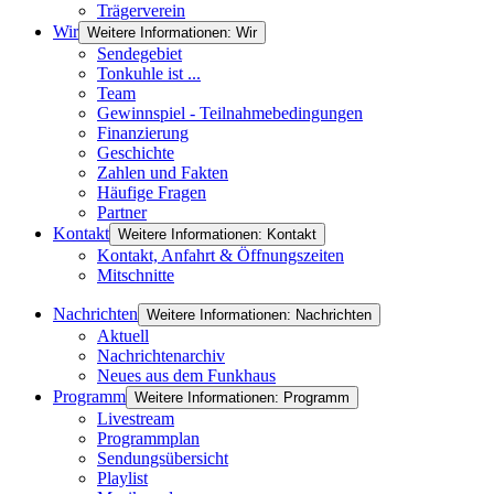
Trägerverein
Wir
Weitere Informationen: Wir
Sendegebiet
Tonkuhle ist ...
Team
Gewinnspiel - Teilnahmebedingungen
Finanzierung
Geschichte
Zahlen und Fakten
Häufige Fragen
Partner
Kontakt
Weitere Informationen: Kontakt
Kontakt, Anfahrt & Öffnungszeiten
Mitschnitte
Nachrichten
Weitere Informationen: Nachrichten
Aktuell
Nachrichtenarchiv
Neues aus dem Funkhaus
Programm
Weitere Informationen: Programm
Livestream
Programmplan
Sendungsübersicht
Playlist