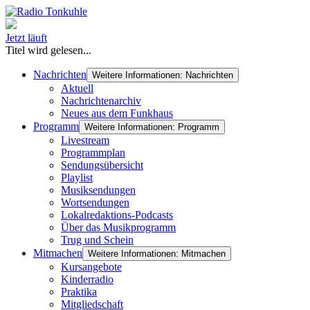
Jetzt läuft
Titel wird gelesen...
Nachrichten
Weitere Informationen: Nachrichten
Aktuell
Nachrichtenarchiv
Neues aus dem Funkhaus
Programm
Weitere Informationen: Programm
Livestream
Programmplan
Sendungsübersicht
Playlist
Musiksendungen
Wortsendungen
Lokalredaktions-Podcasts
Über das Musikprogramm
Trug und Schein
Mitmachen
Weitere Informationen: Mitmachen
Kursangebote
Kinderradio
Praktika
Mitgliedschaft