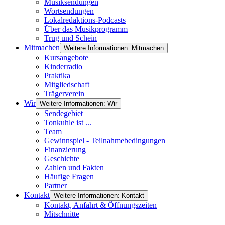
Musiksendungen
Wortsendungen
Lokalredaktions-Podcasts
Über das Musikprogramm
Trug und Schein
Mitmachen
Weitere Informationen: Mitmachen
Kursangebote
Kinderradio
Praktika
Mitgliedschaft
Trägerverein
Wir
Weitere Informationen: Wir
Sendegebiet
Tonkuhle ist ...
Team
Gewinnspiel - Teilnahmebedingungen
Finanzierung
Geschichte
Zahlen und Fakten
Häufige Fragen
Partner
Kontakt
Weitere Informationen: Kontakt
Kontakt, Anfahrt & Öffnungszeiten
Mitschnitte