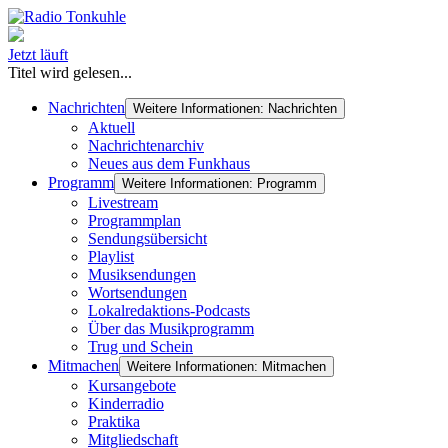
Jetzt läuft
Titel wird gelesen...
Nachrichten
Weitere Informationen: Nachrichten
Aktuell
Nachrichtenarchiv
Neues aus dem Funkhaus
Programm
Weitere Informationen: Programm
Livestream
Programmplan
Sendungsübersicht
Playlist
Musiksendungen
Wortsendungen
Lokalredaktions-Podcasts
Über das Musikprogramm
Trug und Schein
Mitmachen
Weitere Informationen: Mitmachen
Kursangebote
Kinderradio
Praktika
Mitgliedschaft