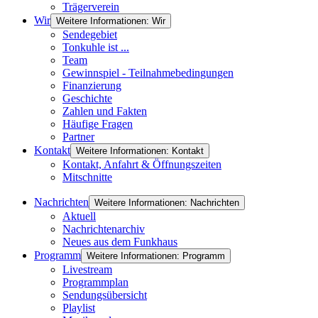
Trägerverein
Wir
Weitere Informationen: Wir
Sendegebiet
Tonkuhle ist ...
Team
Gewinnspiel - Teilnahmebedingungen
Finanzierung
Geschichte
Zahlen und Fakten
Häufige Fragen
Partner
Kontakt
Weitere Informationen: Kontakt
Kontakt, Anfahrt & Öffnungszeiten
Mitschnitte
Nachrichten
Weitere Informationen: Nachrichten
Aktuell
Nachrichtenarchiv
Neues aus dem Funkhaus
Programm
Weitere Informationen: Programm
Livestream
Programmplan
Sendungsübersicht
Playlist