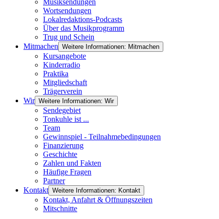
Musiksendungen
Wortsendungen
Lokalredaktions-Podcasts
Über das Musikprogramm
Trug und Schein
Mitmachen
Weitere Informationen: Mitmachen
Kursangebote
Kinderradio
Praktika
Mitgliedschaft
Trägerverein
Wir
Weitere Informationen: Wir
Sendegebiet
Tonkuhle ist ...
Team
Gewinnspiel - Teilnahmebedingungen
Finanzierung
Geschichte
Zahlen und Fakten
Häufige Fragen
Partner
Kontakt
Weitere Informationen: Kontakt
Kontakt, Anfahrt & Öffnungszeiten
Mitschnitte