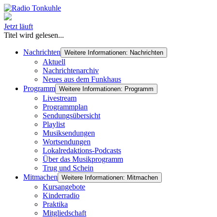
Jetzt läuft
Titel wird gelesen...
Nachrichten
Weitere Informationen: Nachrichten
Aktuell
Nachrichtenarchiv
Neues aus dem Funkhaus
Programm
Weitere Informationen: Programm
Livestream
Programmplan
Sendungsübersicht
Playlist
Musiksendungen
Wortsendungen
Lokalredaktions-Podcasts
Über das Musikprogramm
Trug und Schein
Mitmachen
Weitere Informationen: Mitmachen
Kursangebote
Kinderradio
Praktika
Mitgliedschaft