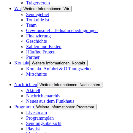
Trägerverein
Wir
Weitere Informationen: Wir
Sendegebiet
Tonkuhle ist ...
Team
Gewinnspiel - Teilnahmebedingungen
Finanzierung
Geschichte
Zahlen und Fakten
Häufige Fragen
Partner
Kontakt
Weitere Informationen: Kontakt
Kontakt, Anfahrt & Öffnungszeiten
Mitschnitte
Nachrichten
Weitere Informationen: Nachrichten
Aktuell
Nachrichtenarchiv
Neues aus dem Funkhaus
Programm
Weitere Informationen: Programm
Livestream
Programmplan
Sendungsübersicht
Playlist