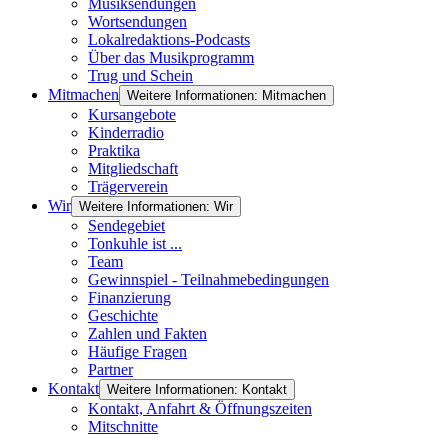
Musiksendungen
Wortsendungen
Lokalredaktions-Podcasts
Über das Musikprogramm
Trug und Schein
Mitmachen
Weitere Informationen: Mitmachen
Kursangebote
Kinderradio
Praktika
Mitgliedschaft
Trägerverein
Wir
Weitere Informationen: Wir
Sendegebiet
Tonkuhle ist ...
Team
Gewinnspiel - Teilnahmebedingungen
Finanzierung
Geschichte
Zahlen und Fakten
Häufige Fragen
Partner
Kontakt
Weitere Informationen: Kontakt
Kontakt, Anfahrt & Öffnungszeiten
Mitschnitte