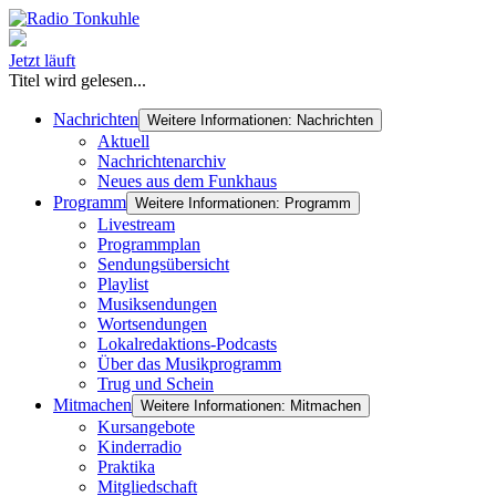
Jetzt läuft
Titel wird gelesen...
Nachrichten
Weitere Informationen: Nachrichten
Aktuell
Nachrichtenarchiv
Neues aus dem Funkhaus
Programm
Weitere Informationen: Programm
Livestream
Programmplan
Sendungsübersicht
Playlist
Musiksendungen
Wortsendungen
Lokalredaktions-Podcasts
Über das Musikprogramm
Trug und Schein
Mitmachen
Weitere Informationen: Mitmachen
Kursangebote
Kinderradio
Praktika
Mitgliedschaft