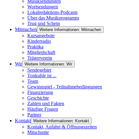
Musiksendungen
Wortsendungen
Lokalredaktions-Podcasts
Über das Musikprogramm
Trug und Schein
Mitmachen
Weitere Informationen: Mitmachen
Kursangebote
Kinderradio
Praktika
Mitgliedschaft
Trägerverein
Wir
Weitere Informationen: Wir
Sendegebiet
Tonkuhle ist ...
Team
Gewinnspiel - Teilnahmebedingungen
Finanzierung
Geschichte
Zahlen und Fakten
Häufige Fragen
Partner
Kontakt
Weitere Informationen: Kontakt
Kontakt, Anfahrt & Öffnungszeiten
Mitschnitte