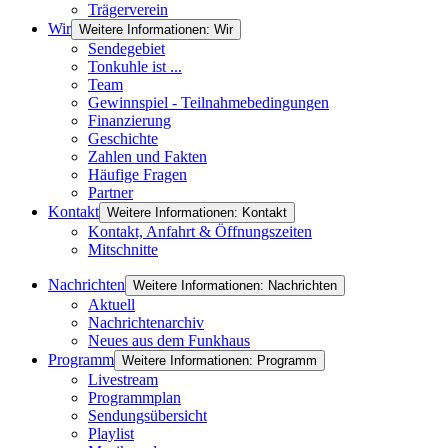
Trägerverein
Wir
Weitere Informationen: Wir
Sendegebiet
Tonkuhle ist ...
Team
Gewinnspiel - Teilnahmebedingungen
Finanzierung
Geschichte
Zahlen und Fakten
Häufige Fragen
Partner
Kontakt
Weitere Informationen: Kontakt
Kontakt, Anfahrt & Öffnungszeiten
Mitschnitte
Nachrichten
Weitere Informationen: Nachrichten
Aktuell
Nachrichtenarchiv
Neues aus dem Funkhaus
Programm
Weitere Informationen: Programm
Livestream
Programmplan
Sendungsübersicht
Playlist